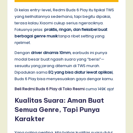
Di kelas entry-level, Redmi Buds 6 Play itu tipikal TWS
yang kelihatannya sederhana, tapi begitu dipakai,
terasa kalau Xiaomi cukup serius ngeraciknya.
Fokusnya jelas:
praktis, ringan, dan fleksibel buat
berbagai genre musik
tanpa ribet setting yang
njelimet.
Dengan
driver dinamis 10mm
, earbuds ini punya
modal besar buat ngasih suara yang “berisi”—
sesuatu yang jarang ditemuin di TWS murah.
Dipadukan sama
EQ yang bisa diatur lewat aplikasi
,
Buds 6 Play bisa menyesuaikan gaya dengar kamu.
Beli Redmi Buds 6 Play di Toko Resmi
cuma 149K aja!
Kualitas Suara: Aman Buat
Semua Genre, Tapi Punya
Karakter
Yang paling penting, kita bahas kualitas suara dulu!