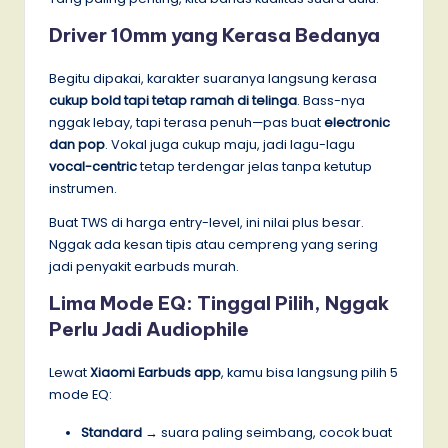
Driver 10mm yang Kerasa Bedanya
Begitu dipakai, karakter suaranya langsung kerasa
cukup bold tapi tetap ramah di telinga
. Bass-nya
nggak lebay, tapi terasa penuh—pas buat
electronic
dan pop
. Vokal juga cukup maju, jadi lagu-lagu
vocal-centric
tetap terdengar jelas tanpa ketutup
instrumen.
Buat TWS di harga entry-level, ini nilai plus besar.
Nggak ada kesan tipis atau cempreng yang sering
jadi penyakit earbuds murah.
Lima Mode EQ: Tinggal Pilih, Nggak
Perlu Jadi Audiophile
Lewat
Xiaomi Earbuds app
, kamu bisa langsung pilih 5
mode EQ:
Standard
→ suara paling seimbang, cocok buat