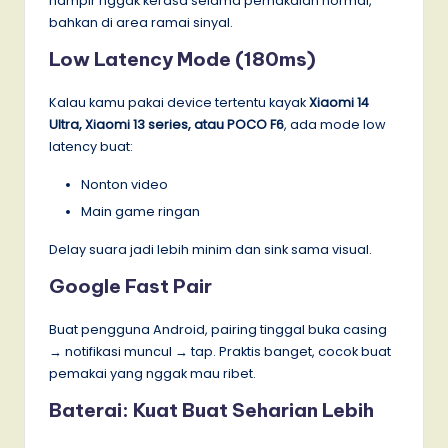
hampir nggak kerasa selama pemakaian normal,
bahkan di area ramai sinyal.
Low Latency Mode (180ms)
Kalau kamu pakai device tertentu kayak
Xiaomi 14
Ultra, Xiaomi 13 series, atau POCO F6
, ada mode low
latency buat:
Nonton video
Main game ringan
Delay suara jadi lebih minim dan sink sama visual.
Google Fast Pair
Buat pengguna Android, pairing tinggal buka casing
→ notifikasi muncul → tap. Praktis banget, cocok buat
pemakai yang nggak mau ribet.
Baterai: Kuat Buat Seharian Lebih