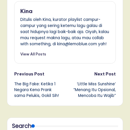
Kina
Ditulis oleh Kina, kurator playlist campur-
campur yang sering ketemu lagu galau di
saat hidupnya lagi baik-baik aja. Oiyah, kalau
mau request makna lagu, atau mau collab
with something, di kina@lemoblue.com yah!
View All Posts
Post
Previous Post
Next Post
The Big Fake: Ketika 1
‘Little Miss Sunshine’
navigation
Negara Kena Prank
“Menang Itu Opsional,
sama Pelukis, Gokil Sih!
Mencoba Itu Wajib”
Search