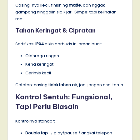
Casing-nya kecil, finishing
matte
, dan nggak
gampang ninggalin sidik jari. Simpel tapi kelihatan
rapi.
Tahan Keringat & Cipratan
Sertifikasi
IPX4
bikin earbuds ini aman buat:
Olahraga ringan
Kena keringat
Gerimis kecil
Catatan: casing
tidak tahan air
, jadi jangan asal taruh.
Kontrol Sentuh: Fungsional,
Tapi Perlu Biasain
Kontrolnya standar:
Double tap
→ play/pause / angkat telepon