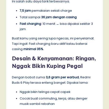
Ini salah satu daya tarik terbesarnya.
7,5 jam
pemakaian sekali charge
Total sampai
36 jam dengan casing
Fast charging
: 10 menit → bisa dipakai sekitar 3
jam
Buat kamu yang sering lupa ngecas, ini penyelamat.
Tapi ingat: Fast charging baru aktif kalau baterai
casing
minimal 35%
.
Desain & Kenyamanan: Ringan,
Nggak Bikin Kuping Pegal
Dengan bobot cuma
3,6 gram per earbud
, Redmi
Buds 6 Play terasa enteng banget. Dipakai lama:
Nggak bikin telinga cepat capek
Cocok buat commuting, kerja, atau denger
musik sambil rebahan