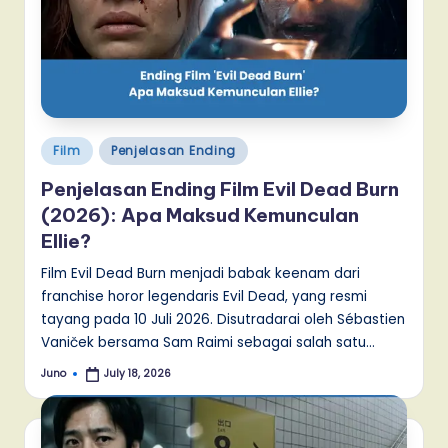
Posted
Film
Penjelasan Ending
in
Penjelasan Ending Film Evil Dead Burn
(2026): Apa Maksud Kemunculan
Ellie?
Film Evil Dead Burn menjadi babak keenam dari
franchise horor legendaris Evil Dead, yang resmi
tayang pada 10 Juli 2026. Disutradarai oleh Sébastien
Vaniček bersama Sam Raimi sebagai salah satu…
Juno
July 18, 2026
Posted
by