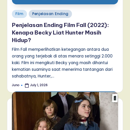
Posted
Film
Penjelasan Ending
in
Penjelasan Ending Film Fall (2022):
Kenapa Becky Liat Hunter Masih
Hidup?
Film Fall memperlihatkan ketegangan antara dua
orang yang terjebak di atas menara setinggi 2.000
kaki. Film ini mengikuti Becky yang masih dihantui
kematian suaminya saat menerima tantangan dari
sahabatnya, Hunter,…
Juno
July 1, 2026
Posted
by