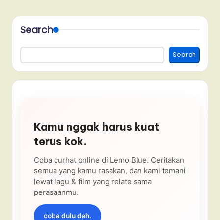
PAGE
pagination
Search
Search
Kamu nggak harus kuat
terus kok.
Coba curhat online di Lemo Blue. Ceritakan
semua yang kamu rasakan, dan kami temani
lewat lagu & film yang relate sama
perasaanmu.
coba dulu deh.