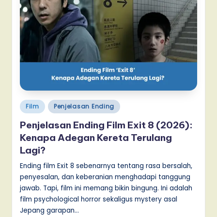
Posted
Film
Penjelasan Ending
in
Penjelasan Ending Film Exit 8 (2026):
Kenapa Adegan Kereta Terulang
Lagi?
Ending film Exit 8 sebenarnya tentang rasa bersalah,
penyesalan, dan keberanian menghadapi tanggung
jawab. Tapi, film ini memang bikin bingung. Ini adalah
film psychological horror sekaligus mystery asal
Jepang garapan…