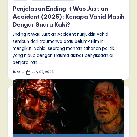
in
Penjelasan Ending It Was Just an
Accident (2025): Kenapa Vahid Masih
Dengar Suara Kaki?
Ending It Was Just an Accident nunjukkin Vahid
sembuh dari traumanya atau belum? Film ini
mengikuti Vahid, seorang mantan tahanan politik,
yang hidup dengan trauma akibat penyiksaan di
penjara Iran. …
Juno
July 29, 2026
Posted
by