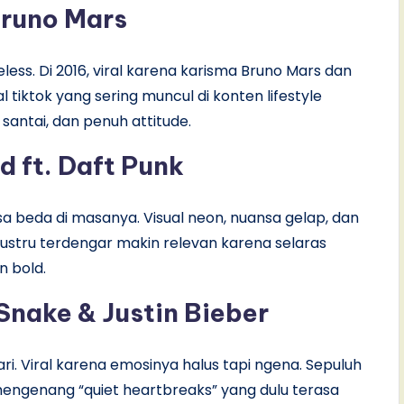
Bruno Mars
meless. Di 2016, viral karena karisma Bruno Mars dan
ral tiktok yang sering muncul di konten lifestyle
antai, dan penuh attitude.
 ft. Daft Punk
asa beda di masanya. Visual neon, nuansa gelap, dan
6, justru terdengar makin relevan karena selaras
 bold.
 Snake & Justin Bieber
hari. Viral karena emosinya halus tapi ngena. Sepuluh
 mengenang “quiet heartbreaks” yang dulu terasa