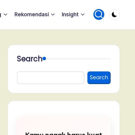
g
Rekomendasi
Insight
Search
Search
Kamu nggak harus kuat