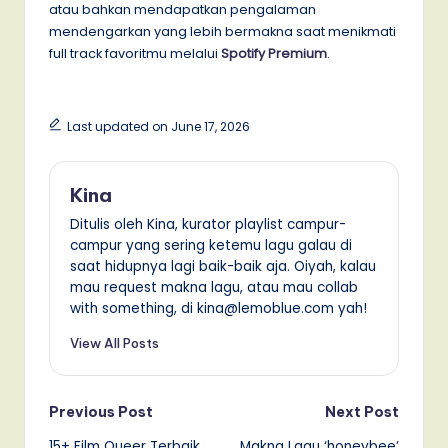
atau bahkan mendapatkan pengalaman
mendengarkan yang lebih bermakna saat menikmati
full track favoritmu melalui
Spotify Premium
.
Last updated on June 17, 2026
Kina
Ditulis oleh Kina, kurator playlist campur-
campur yang sering ketemu lagu galau di
saat hidupnya lagi baik-baik aja. Oiyah, kalau
mau request makna lagu, atau mau collab
with something, di kina@lemoblue.com yah!
View All Posts
Post
Previous Post
Next Post
15+ Film Queer Terbaik
Makna Lagu ‘honeybee’