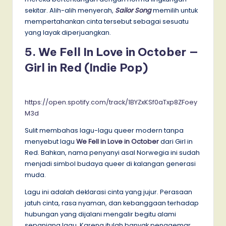
sekitar. Alih-alih menyerah,
Sailor Song
memilih untuk
mempertahankan cinta tersebut sebagai sesuatu
yang layak diperjuangkan.
5. We Fell In Love in October —
Girl in Red (Indie Pop)
​​
https://open.spotify.com/track/1BYZxKSf0aTxp8ZFoey
M3d
Sulit membahas lagu-lagu queer modern tanpa
menyebut lagu
We Fell in Love in October
dari Girl in
Red. Bahkan, nama penyanyi asal Norwegia ini sudah
menjadi simbol budaya queer di kalangan generasi
muda.
Lagu ini adalah deklarasi cinta yang jujur. Perasaan
jatuh cinta, rasa nyaman, dan kebanggaan terhadap
hubungan yang dijalani mengalir begitu alami
sepanjang lagu. Karena itulah banyak penggemar