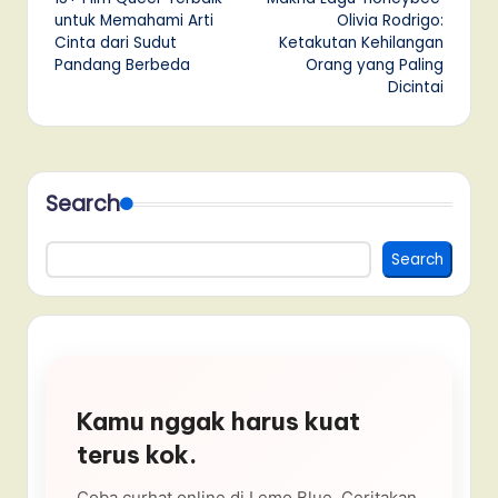
navigation
untuk Memahami Arti
Olivia Rodrigo:
Cinta dari Sudut
Ketakutan Kehilangan
Pandang Berbeda
Orang yang Paling
Dicintai
Search
Search
Kamu nggak harus kuat
terus kok.
Coba curhat online di Lemo Blue. Ceritakan