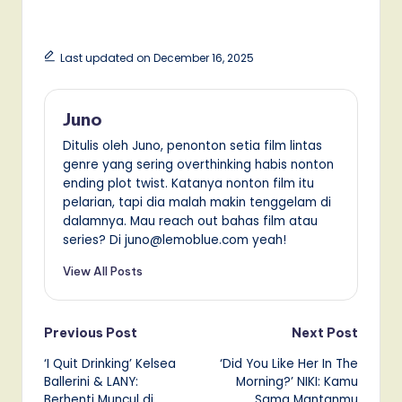
Last updated on December 16, 2025
Juno
Ditulis oleh Juno, penonton setia film lintas
genre yang sering overthinking habis nonton
ending plot twist. Katanya nonton film itu
pelarian, tapi dia malah makin tenggelam di
dalamnya. Mau reach out bahas film atau
series? Di juno@lemoblue.com yeah!
View All Posts
Post
Previous Post
Next Post
‘I Quit Drinking’ Kelsea
‘Did You Like Her In The
navigation
Ballerini & LANY:
Morning?’ NIKI: Kamu
Berhenti Muncul di
Sama Mantanmu