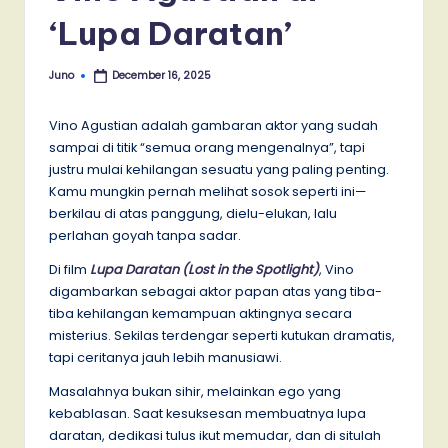
‘Lupa Daratan’
Juno
December 16, 2025
Posted
by
Vino Agustian adalah gambaran aktor yang sudah
sampai di titik “semua orang mengenalnya”, tapi
justru mulai kehilangan sesuatu yang paling penting.
Kamu mungkin pernah melihat sosok seperti ini—
berkilau di atas panggung, dielu-elukan, lalu
perlahan goyah tanpa sadar.
Di film
Lupa Daratan (Lost in the Spotlight)
, Vino
digambarkan sebagai aktor papan atas yang tiba-
tiba kehilangan kemampuan aktingnya secara
misterius. Sekilas terdengar seperti kutukan dramatis,
tapi ceritanya jauh lebih manusiawi.
Masalahnya bukan sihir, melainkan ego yang
kebablasan. Saat kesuksesan membuatnya lupa
daratan, dedikasi tulus ikut memudar, dan di situlah