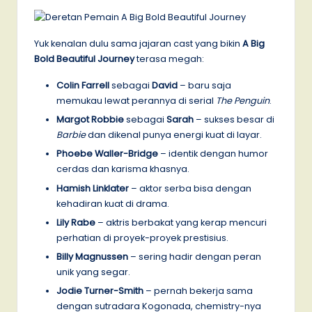
Yuk kenalan dulu sama jajaran cast yang bikin
A Big
Bold Beautiful Journey
terasa megah:
Colin Farrell
sebagai
David
– baru saja
memukau lewat perannya di serial
The Penguin
.
Margot Robbie
sebagai
Sarah
– sukses besar di
Barbie
dan dikenal punya energi kuat di layar.
Phoebe Waller-Bridge
– identik dengan humor
cerdas dan karisma khasnya.
Hamish Linklater
– aktor serba bisa dengan
kehadiran kuat di drama.
Lily Rabe
– aktris berbakat yang kerap mencuri
perhatian di proyek-proyek prestisius.
Billy Magnussen
– sering hadir dengan peran
unik yang segar.
Jodie Turner-Smith
– pernah bekerja sama
dengan sutradara Kogonada, chemistry-nya