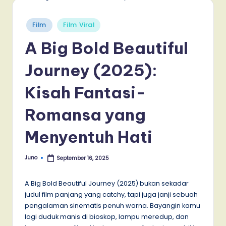
Posted
Film
Film Viral
in
A Big Bold Beautiful
Journey (2025):
Kisah Fantasi-
Romansa yang
Menyentuh Hati
Juno
September 16, 2025
Posted
by
A Big Bold Beautiful Journey (2025) bukan sekadar
judul film panjang yang catchy, tapi juga janji sebuah
pengalaman sinematis penuh warna. Bayangin kamu
lagi duduk manis di bioskop, lampu meredup, dan