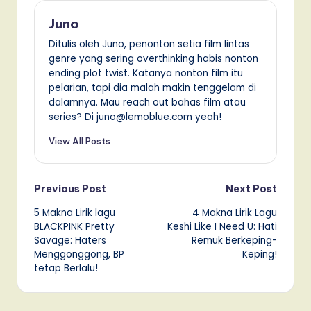
Juno
Ditulis oleh Juno, penonton setia film lintas
genre yang sering overthinking habis nonton
ending plot twist. Katanya nonton film itu
pelarian, tapi dia malah makin tenggelam di
dalamnya. Mau reach out bahas film atau
series? Di juno@lemoblue.com yeah!
View All Posts
Post
Previous Post
Next Post
5 Makna Lirik lagu
4 Makna Lirik Lagu
navigation
BLACKPINK Pretty
Keshi Like I Need U: Hati
Savage: Haters
Remuk Berkeping-
Menggonggong, BP
Keping!
tetap Berlalu!