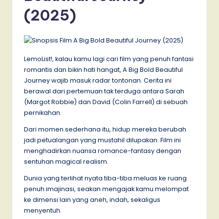
(2025)
LemoList!, kalau kamu lagi cari film yang penuh fantasi
romantis dan bikin hati hangat, A Big Bold Beautiful
Journey wajib masuk radar tontonan. Cerita ini
berawal dari pertemuan tak terduga antara Sarah
(Margot Robbie) dan David (Colin Farrell) di sebuah
pernikahan.
Dari momen sederhana itu, hidup mereka berubah
jadi petualangan yang mustahil dilupakan. Film ini
menghadirkan nuansa romance-fantasy dengan
sentuhan magical realism.
Dunia yang terlihat nyata tiba-tiba meluas ke ruang
penuh imajinasi, seakan mengajak kamu melompat
ke dimensi lain yang aneh, indah, sekaligus
menyentuh.