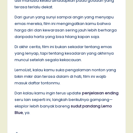
asli manusia ketika dihadapkan pada godaan yang
terasa terlalu dekat.
Dari gurun yang sunyi sampai angin yang menyapu
emas mereka, film ini mengingatkan kamu bahwa
harga diri dan kewarasan sering jauh lebih berharga
daripada harta yang bisa hilang kapan saja.
Di akhir cerita, film ini bukan sekadar tentang emas
yang lenyap, tapi tentang kesadaran yang akhirnya
muncul setelah segala kekacauan.
LemoList, kalau kamu suka pengalaman nonton yang
bikin mikir dan terasa dalam di hati, film ini wajib
masuk daftar tontonmu.
Dan kalau kamu ingin terus update
penjelasan ending
seru lain seperti ini, langkah berikutnya gampang—
eksplor lebih banyak bareng
sudut pandang Lemo
Blue
, ya.