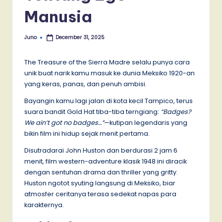
Manusia
Juno
December 31, 2025
Posted
by
The Treasure of the Sierra Madre selalu punya cara
unik buat narik kamu masuk ke dunia Meksiko 1920-an
yang keras, panas, dan penuh ambisi.
Bayangin kamu lagi jalan di kota kecil Tampico, terus
suara bandit Gold Hat tiba-tiba terngiang:
“Badges?
We ain’t got no badges…”
—kutipan legendaris yang
bikin film ini hidup sejak menit pertama.
Disutradarai John Huston dan berdurasi 2 jam 6
menit, film western-adventure klasik 1948 ini diracik
dengan sentuhan drama dan thriller yang gritty.
Huston ngotot syuting langsung di Meksiko, biar
atmosfer ceritanya terasa sedekat napas para
karakternya.