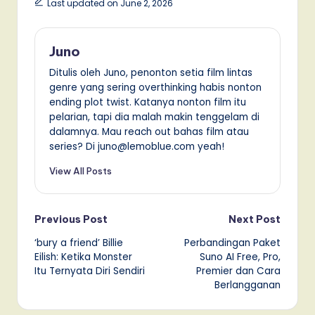
Last updated on June 2, 2026
Juno
Ditulis oleh Juno, penonton setia film lintas
genre yang sering overthinking habis nonton
ending plot twist. Katanya nonton film itu
pelarian, tapi dia malah makin tenggelam di
dalamnya. Mau reach out bahas film atau
series? Di juno@lemoblue.com yeah!
View All Posts
Post
Previous Post
Next Post
‘bury a friend’ Billie
Perbandingan Paket
navigation
Eilish: Ketika Monster
Suno AI Free, Pro,
Itu Ternyata Diri Sendiri
Premier dan Cara
Berlangganan