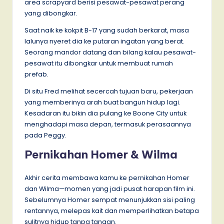
area scrapyard berisi pesawat-pesawat perang
yang dibongkar.
Saat naik ke kokpit B-17 yang sudah berkarat, masa
lalunya nyeret dia ke putaran ingatan yang berat.
Seorang mandor datang dan bilang kalau pesawat-
pesawat itu dibongkar untuk membuat rumah
prefab.
Di situ Fred melihat secercah tujuan baru, pekerjaan
yang memberinya arah buat bangun hidup lagi.
Kesadaran itu bikin dia pulang ke Boone City untuk
menghadapi masa depan, termasuk perasaannya
pada Peggy.
Pernikahan Homer & Wilma
Akhir cerita membawa kamu ke pernikahan Homer
dan Wilma—momen yang jadi pusat harapan film ini.
Sebelumnya Homer sempat menunjukkan sisi paling
rentannya, melepas kait dan memperlihatkan betapa
sulitnya hidup tanpa tangan.