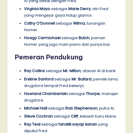
Al yang dekat dengan Fred.
Virginia Mayo
sebagai
Marie Derry
, istri Fred
yang mengejar gaya hidup glamor.
Cathy O’Donnell
sebagai
Wilma
, tunangan
Homer.
Hoagy Carmichael
sebagai
Butch
, paman
Homer yang jago main piano dan punya bar.
Pemeran Pendukung
Ray Collins
sebagai
Mr. Milton
, atasan Al di bank.
Erskine Sanford
sebagai
Mr. Bullard
, pemilik lama
drugstore tempat Fred bekerja.
Howland Chamberlain
sebagai
Thorpe
, manajer
drugstore.
Michael Hall
sebagai
Rob Stephenson
, putra Al.
Steve Cochran
sebagai
Cliff
, kekasih baru Marie.
Ray Teal
sebagai
fanatik sayap kanan
yang
dipukul Fred.