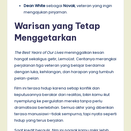
Dean White
sebagai
Novak
, veteran yang ingin
mengajukan pinjaman.
Warisan yang Tetap
Menggetarkan
The Best Years of Our Lives
meninggalkan kesan
hangat sekaligus getir, LemoList. Ceritanya merangkai
perjalanan tiga veteran yang belajar berdamai
dengan luka, kehilangan, dan harapan yang tumbuh
pelan-pelan.
Film ini terasa hidup karena setiap konflik dan
keputusannya berakar dari realitas, bikin kamu ikut
nyemplung ke pergulatan mereka tanpa perlu
dramatisasi berlebihan. Semua akhir yang diberikan
terasa manusiawi—tidak sempurna, tapi nyata seperti
hidup yang terus berjalan.
Saat kredit bergulir, film ini ngajak kamu mikir lebih