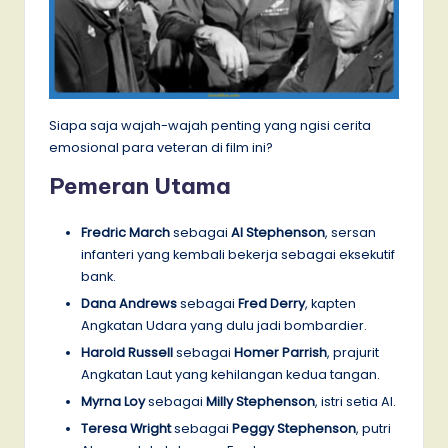
Siapa saja wajah-wajah penting yang ngisi cerita
emosional para veteran di film ini?
Pemeran Utama
Fredric March
sebagai
Al Stephenson
, sersan
infanteri yang kembali bekerja sebagai eksekutif
bank.
Dana Andrews
sebagai
Fred Derry
, kapten
Angkatan Udara yang dulu jadi bombardier.
Harold Russell
sebagai
Homer Parrish
, prajurit
Angkatan Laut yang kehilangan kedua tangan.
Myrna Loy
sebagai
Milly Stephenson
, istri setia Al.
Teresa Wright
sebagai
Peggy Stephenson
, putri