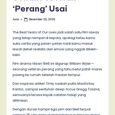
‘Perang’ Usai
Juno
December 29, 2025
Posted
by
The Best Years of Our Lives jadi salah satu film lawas
yang tetap nempel di kepala, apalagi kalau kamu
suka cerita yang pelan-pelan narik kamu masuk
lewat detail realistis dan emosi yang nggak dibikin-
bikin.
Film drama rilisan 1946 ini digarap William Wyler—
seorang veteran perang yang tahu betul pahit-manis
pulang ke rumah setelah medan tempur.
Dari inspirasi artikel
Time
, naskah puitis MacKinlay
Kantor, sampai sentuhan deep-focus Gregg Toland,
semuanya terasa kayak catatan hidup yang
difilmkan.
Dengan durasi hampir tiga jam dan tiket terjual
sampai 75 juta, kamu bakal kebawa pulang ke masa