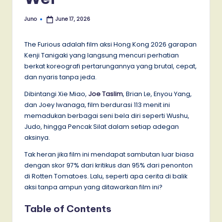
Juno
June 17, 2026
Posted
by
The Furious adalah film aksi Hong Kong 2026 garapan
Kenji Tanigaki yang langsung mencuri perhatian
berkat koreografi pertarungannya yang brutal, cepat,
dan nyaris tanpa jeda.
Dibintangi Xie Miao,
Joe Taslim
, Brian Le, Enyou Yang,
dan Joey Iwanaga, film berdurasi 113 menit ini
memadukan berbagai seni bela diri seperti Wushu,
Judo, hingga Pencak Silat dalam setiap adegan
aksinya.
Tak heran jika film ini mendapat sambutan luar biasa
dengan skor 97% dari kritikus dan 95% dari penonton
di Rotten Tomatoes. Lalu, seperti apa cerita di balik
aksi tanpa ampun yang ditawarkan film ini?
Table of Contents