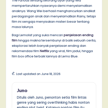
The Furious tentang seorang ayah yang rela
mempertaruhkan nyawanya demi menyelamatkan
anaknya. Wang Wei berhasil menghancurkan sindikat
perdagangan anak dan menyelamatkan Rainy, tetapi
film ini sengaja menyisakan misteri besar tentang
masa lalunya.
Bagi Lemolist yang suka mencari
penjelasan ending
film
hingga makna tersembunyi di balik sebuah cerita,
eksplorasi lebih banyak penjelasan ending dan
rekomendasi film
Netflix
yang viral, film jadul, hingga
film box office terbaik lainnya di Lemo Blue.
Last updated on June 18, 2026
Juno
Ditulis oleh Juno, penonton setia film lintas
genre yang sering overthinking habis nonton
ending plot twist. Katanya nonton film itu