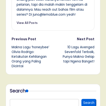
pelarian, tapi dia malah makin tenggelam di
dalamnya. Mau reach out bahas film atau
series? Di juno@lemoblue.com yeah!
View All Posts
Post
Previous Post
Next Post
Makna Lagu ‘honeybee’
10 Lagu Avenged
navigation
Olivia Rodrigo:
Sevenfold Terbaik,
Ketakutan Kehilangan
Punya Makna Gelap
Orang yang Paling
tapi Ngena Banget!
Dicintai
Search
Search