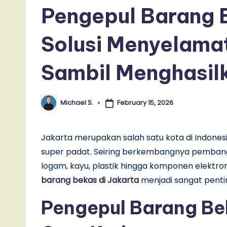
Pengepul Barang B
Solusi Menyelama
Sambil Menghasil
February 15, 2026
Michael S.
Posted
by
Jakarta merupakan salah satu kota di Indonesi
super padat. Seiring berkembangnya pembang
logam, kayu, plastik hingga komponen elektron
barang bekas di Jakarta
menjadi sangat penti
Pengepul Barang Bek