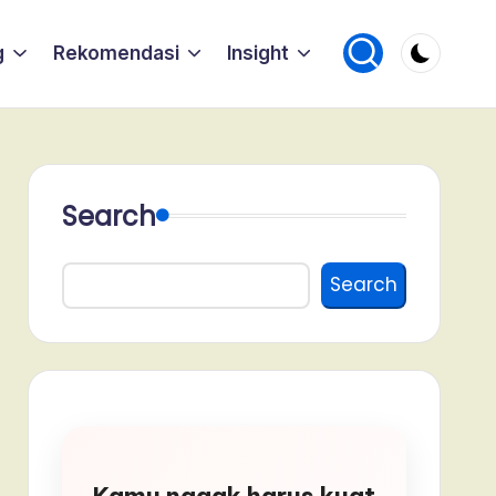
g
Rekomendasi
Insight
Search
Search
Kamu nggak harus kuat