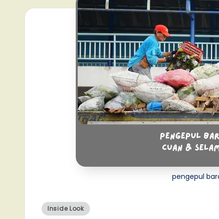
pengepul bar
Posted
Inside Look
in