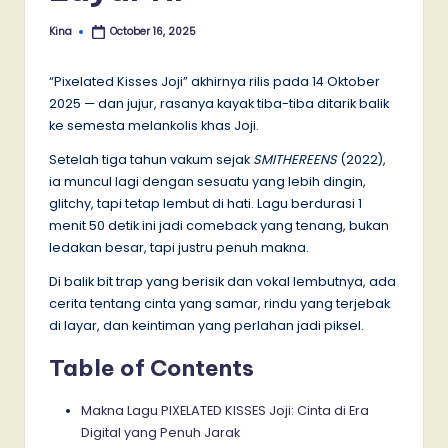
Kina
October 16, 2025
Posted
by
“Pixelated Kisses Joji” akhirnya rilis pada 14 Oktober
2025 — dan jujur, rasanya kayak tiba-tiba ditarik balik
ke semesta melankolis khas Joji.
Setelah tiga tahun vakum sejak
SMITHEREENS
(2022),
ia muncul lagi dengan sesuatu yang lebih dingin,
glitchy, tapi tetap lembut di hati. Lagu berdurasi 1
menit 50 detik ini jadi comeback yang tenang, bukan
ledakan besar, tapi justru penuh makna.
Di balik bit trap yang berisik dan vokal lembutnya, ada
cerita tentang cinta yang samar, rindu yang terjebak
di layar, dan keintiman yang perlahan jadi piksel.
Table of Contents
Makna Lagu PIXELATED KISSES Joji: Cinta di Era
Digital yang Penuh Jarak