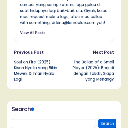
campur yang sering ketemu lagu galau di
saat hidupnya lagi baik-baik aja. Oiyah, kalau
mau request makna lagu, atau mau collab
with something, di kina@lemoblue.com yah!
View All Posts
Post
Previous Post
Next Post
Soul on Fire (2025):
The Ballad of a Small
navigation
Kisah Nyata yang Bikin
Player (2025): Berjudi
Mewek & Iman Nyala
dengan Takdir, Siapa
Lagi
yang Menang?
Search
Search