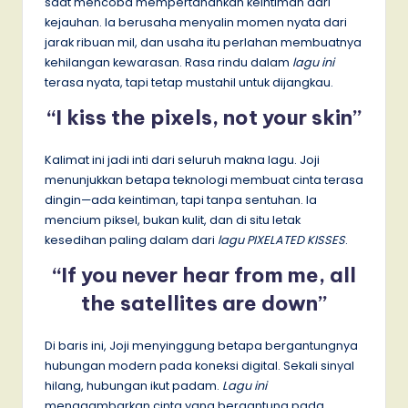
saat mencoba mempertahankan keintiman dari
kejauhan. Ia berusaha menyalin momen nyata dari
jarak ribuan mil, dan usaha itu perlahan membuatnya
kehilangan kewarasan. Rasa rindu dalam
lagu ini
terasa nyata, tapi tetap mustahil untuk dijangkau.
“I kiss the pixels, not your skin”
Kalimat ini jadi inti dari seluruh makna lagu. Joji
menunjukkan betapa teknologi membuat cinta terasa
dingin—ada keintiman, tapi tanpa sentuhan. Ia
mencium piksel, bukan kulit, dan di situ letak
kesedihan paling dalam dari
lagu PIXELATED KISSES
.
“If you never hear from me, all
the satellites are down”
Di baris ini, Joji menyinggung betapa bergantungnya
hubungan modern pada koneksi digital. Sekali sinyal
hilang, hubungan ikut padam.
Lagu ini
menggambarkan cinta yang bergantung pada