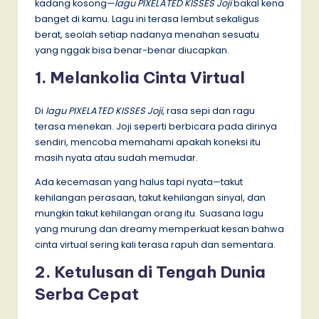
kadang kosong—
lagu PIXELATED KISSES Joji
bakal kena
banget di kamu. Lagu ini terasa lembut sekaligus
berat, seolah setiap nadanya menahan sesuatu
yang nggak bisa benar-benar diucapkan.
1. Melankolia Cinta Virtual
Di
lagu PIXELATED KISSES Joji
, rasa sepi dan ragu
terasa menekan. Joji seperti berbicara pada dirinya
sendiri, mencoba memahami apakah koneksi itu
masih nyata atau sudah memudar.
Ada kecemasan yang halus tapi nyata—takut
kehilangan perasaan, takut kehilangan sinyal, dan
mungkin takut kehilangan orang itu. Suasana lagu
yang murung dan dreamy memperkuat kesan bahwa
cinta virtual sering kali terasa rapuh dan sementara.
2. Ketulusan di Tengah Dunia
Serba Cepat