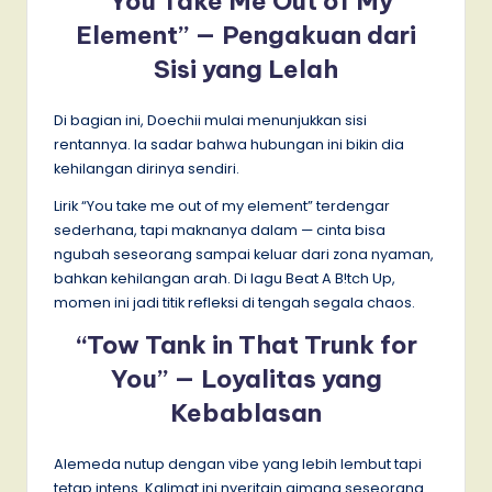
“You Take Me Out of My
Element” — Pengakuan dari
Sisi yang Lelah
Di bagian ini, Doechii mulai menunjukkan sisi
rentannya. Ia sadar bahwa hubungan ini bikin dia
kehilangan dirinya sendiri.
Lirik “You take me out of my element” terdengar
sederhana, tapi maknanya dalam — cinta bisa
ngubah seseorang sampai keluar dari zona nyaman,
bahkan kehilangan arah. Di lagu Beat A B!tch Up,
momen ini jadi titik refleksi di tengah segala chaos.
“Tow Tank in That Trunk for
You” — Loyalitas yang
Kebablasan
Alemeda nutup dengan vibe yang lebih lembut tapi
tetap intens. Kalimat ini nyeritain gimana seseorang