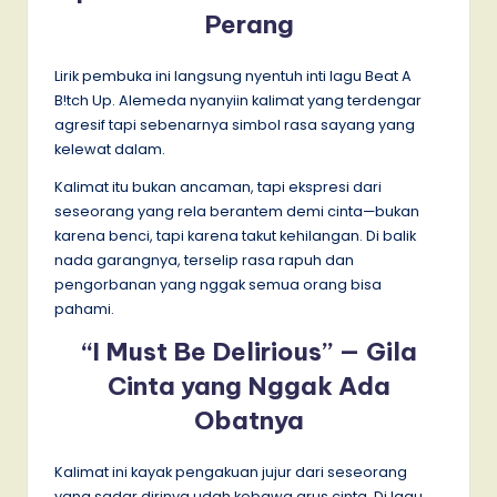
Perang
Lirik pembuka ini langsung nyentuh inti lagu Beat A
B!tch Up. Alemeda nyanyiin kalimat yang terdengar
agresif tapi sebenarnya simbol rasa sayang yang
kelewat dalam.
Kalimat itu bukan ancaman, tapi ekspresi dari
seseorang yang rela berantem demi cinta—bukan
karena benci, tapi karena takut kehilangan. Di balik
nada garangnya, terselip rasa rapuh dan
pengorbanan yang nggak semua orang bisa
pahami.
“I Must Be Delirious” — Gila
Cinta yang Nggak Ada
Obatnya
Kalimat ini kayak pengakuan jujur dari seseorang
yang sadar dirinya udah kebawa arus cinta. Di lagu