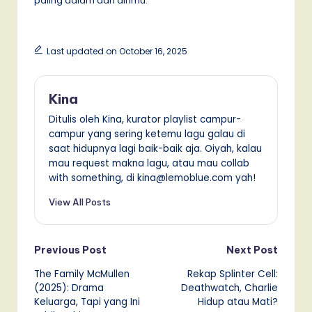
paling dalam dari dirimu.
Last updated on October 16, 2025
Kina
Ditulis oleh Kina, kurator playlist campur-
campur yang sering ketemu lagu galau di
saat hidupnya lagi baik-baik aja. Oiyah, kalau
mau request makna lagu, atau mau collab
with something, di kina@lemoblue.com yah!
View All Posts
Post
Previous Post
Next Post
The Family McMullen
Rekap Splinter Cell:
navigation
(2025): Drama
Deathwatch, Charlie
Keluarga, Tapi yang Ini
Hidup atau Mati?