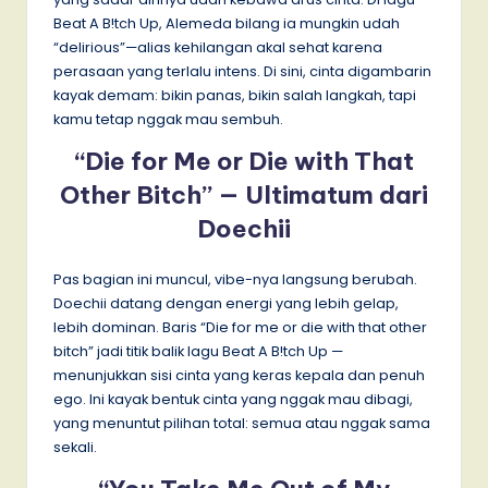
Beat A B!tch Up, Alemeda bilang ia mungkin udah
“delirious”—alias kehilangan akal sehat karena
perasaan yang terlalu intens. Di sini, cinta digambarin
kayak demam: bikin panas, bikin salah langkah, tapi
kamu tetap nggak mau sembuh.
“Die for Me or Die with That
Other Bitch” — Ultimatum dari
Doechii
Pas bagian ini muncul, vibe-nya langsung berubah.
Doechii datang dengan energi yang lebih gelap,
lebih dominan. Baris “Die for me or die with that other
bitch” jadi titik balik lagu Beat A B!tch Up —
menunjukkan sisi cinta yang keras kepala dan penuh
ego. Ini kayak bentuk cinta yang nggak mau dibagi,
yang menuntut pilihan total: semua atau nggak sama
sekali.