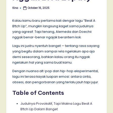
Kina
October 16, 2025
Posted
by
Kalau kamu baru pertama kali dengar lagu “Beat A
B!tch Up”, mungkin langsung kaget sama judulnya
yang agresif. Tapi tenang, Alemeda dan Doechii
nggak benar-benar ngajak berantem kok.
Lagu ini justru nyentuh banget — tentang rasa sayang
yang begitu dalam sampai rela ngelakuin apa aja
demi seseorang, bahkan kalau orang itu nggak
ngelakuin hal yang sama buat kamu.
Dengan nuansa alt-pop dan hip-hop eksperimental,
lagu ini terasa kayak luapan emosi: antara cinta,
obsesi, dan pengorbanan yang terlalu jauh tapi jujur.
Table of Contents
Judulnya Provokatif, Tapi Makna Lagu Beat A
B!tch Up Dalam Banget