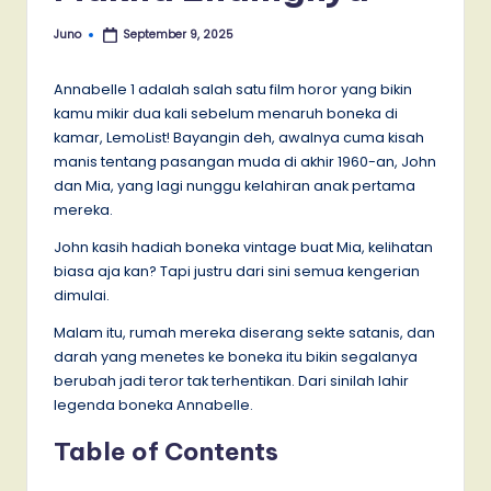
Juno
September 9, 2025
Posted
by
Annabelle 1 adalah salah satu film horor yang bikin
kamu mikir dua kali sebelum menaruh boneka di
kamar, LemoList! Bayangin deh, awalnya cuma kisah
manis tentang pasangan muda di akhir 1960-an, John
dan Mia, yang lagi nunggu kelahiran anak pertama
mereka.
John kasih hadiah boneka vintage buat Mia, kelihatan
biasa aja kan? Tapi justru dari sini semua kengerian
dimulai.
Malam itu, rumah mereka diserang sekte satanis, dan
darah yang menetes ke boneka itu bikin segalanya
berubah jadi teror tak terhentikan. Dari sinilah lahir
legenda boneka Annabelle.
Table of Contents