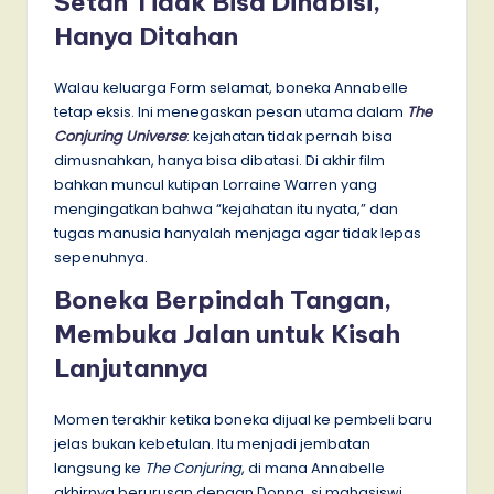
Setan Tidak Bisa Dihabisi,
Hanya Ditahan
Walau keluarga Form selamat, boneka Annabelle
tetap eksis. Ini menegaskan pesan utama dalam
The
Conjuring Universe
: kejahatan tidak pernah bisa
dimusnahkan, hanya bisa dibatasi. Di akhir film
bahkan muncul kutipan Lorraine Warren yang
mengingatkan bahwa “kejahatan itu nyata,” dan
tugas manusia hanyalah menjaga agar tidak lepas
sepenuhnya.
Boneka Berpindah Tangan,
Membuka Jalan untuk Kisah
Lanjutannya
Momen terakhir ketika boneka dijual ke pembeli baru
jelas bukan kebetulan. Itu menjadi jembatan
langsung ke
The Conjuring
, di mana Annabelle
akhirnya berurusan dengan Donna, si mahasiswi