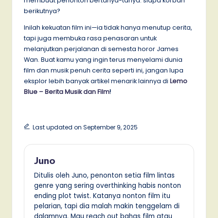
membuat penonton bertanya-tanya: siapa korban
berikutnya?
Inilah kekuatan film ini—ia tidak hanya menutup cerita,
tapi juga membuka rasa penasaran untuk
melanjutkan perjalanan di semesta horor James
Wan. Buat kamu yang ingin terus menyelami dunia
film dan musik penuh cerita seperti ini, jangan lupa
eksplor lebih banyak artikel menarik lainnya di
Lemo
Blue – Berita Musik dan Film
!
Last updated on September 9, 2025
Juno
Ditulis oleh Juno, penonton setia film lintas
genre yang sering overthinking habis nonton
ending plot twist. Katanya nonton film itu
pelarian, tapi dia malah makin tenggelam di
dalamnya. Mau reach out bahas film atau