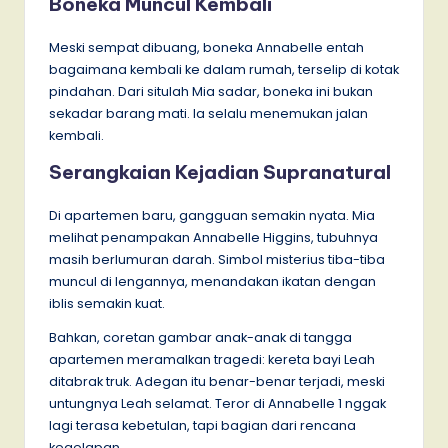
Boneka Muncul Kembali
Meski sempat dibuang, boneka Annabelle entah
bagaimana kembali ke dalam rumah, terselip di kotak
pindahan. Dari situlah Mia sadar, boneka ini bukan
sekadar barang mati. Ia selalu menemukan jalan
kembali.
Serangkaian Kejadian Supranatural
Di apartemen baru, gangguan semakin nyata. Mia
melihat penampakan Annabelle Higgins, tubuhnya
masih berlumuran darah. Simbol misterius tiba-tiba
muncul di lengannya, menandakan ikatan dengan
iblis semakin kuat.
Bahkan, coretan gambar anak-anak di tangga
apartemen meramalkan tragedi: kereta bayi Leah
ditabrak truk. Adegan itu benar-benar terjadi, meski
untungnya Leah selamat. Teror di Annabelle 1 nggak
lagi terasa kebetulan, tapi bagian dari rencana
kegelapan.