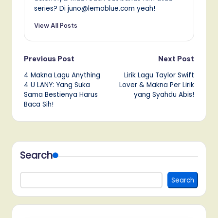
series? Di juno@lemoblue.com yeah!
View All Posts
Post
Previous Post
Next Post
4 Makna Lagu Anything
Lirik Lagu Taylor Swift
navigation
4 U LANY: Yang Suka
Lover & Makna Per Lirik
Sama Bestienya Harus
yang Syahdu Abis!
Baca Sih!
Search
Search