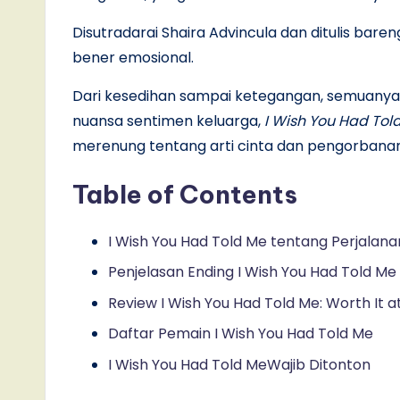
Disutradarai Shaira Advincula dan ditulis bareng
bener emosional.
Dari kesedihan sampai ketegangan, semuany
nuansa sentimen keluarga,
I Wish You Had Tol
merenung tentang arti cinta dan pengorbanan
Table of Contents
I Wish You Had Told Me tentang Perjala
Penjelasan Ending I Wish You Had Told Me
Review I Wish You Had Told Me: Worth It 
Daftar Pemain I Wish You Had Told Me
I Wish You Had Told MeWajib Ditonton