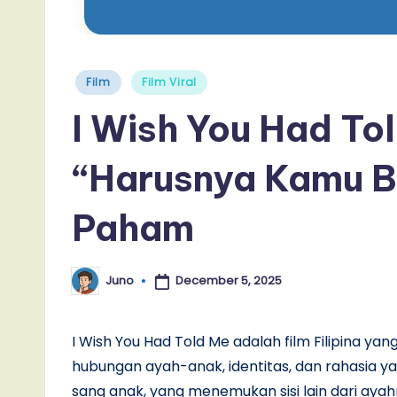
Posted
Film
Film Viral
in
I Wish You Had To
“Harusnya Kamu Bi
Paham
December 5, 2025
Juno
Posted
by
I Wish You Had Told Me adalah film Filipina yang
hubungan ayah-anak, identitas, dan rahasia y
sang anak, yang menemukan sisi lain dari aya