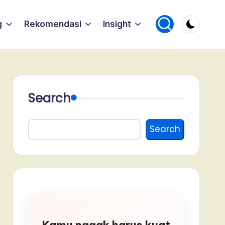
g
Rekomendasi
Insight
Search
Search
Kamu nggak harus kuat