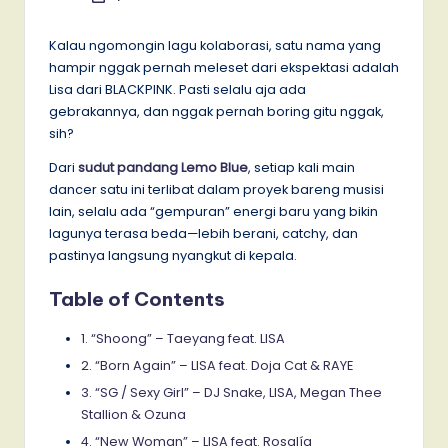
by
Kalau ngomongin lagu kolaborasi, satu nama yang
hampir nggak pernah meleset dari ekspektasi adalah
Lisa dari BLACKPINK. Pasti selalu aja ada
gebrakannya, dan nggak pernah boring gitu nggak,
sih?
Dari
sudut pandang Lemo Blue
, setiap kali main
dancer satu ini terlibat dalam proyek bareng musisi
lain, selalu ada “gempuran” energi baru yang bikin
lagunya terasa beda—lebih berani, catchy, dan
pastinya langsung nyangkut di kepala.
Table of Contents
1. “Shoong” – Taeyang feat. LISA
2. “Born Again” – LISA feat. Doja Cat & RAYE
3. “SG / Sexy Girl” – DJ Snake, LISA, Megan Thee
Stallion & Ozuna
4. “New Woman” – LISA feat. Rosalía