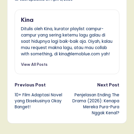
Kina
Ditulis oleh Kina, kurator playlist campur-
campur yang sering ketemu lagu galau di
saat hidupnya lagi baik-baik aja. Oiyah, kalau
mau request makna lagu, atau mau collab
with something, di kina@lemoblue.com yah!
View All Posts
Post
Previous Post
Next Post
10+ Film Adaptasi Novel
Penjelasan Ending The
navigation
yang Eksekusinya Okay
Drama (2026): Kenapa
Banget!
Mereka Pura-Pura
Nggak Kenal?