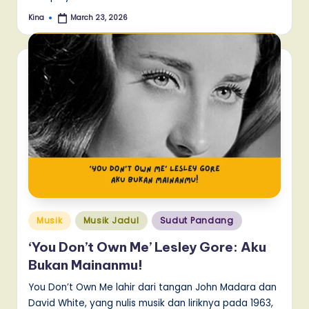
Kina
March 23, 2026
Posted
by
Posted
Musik
Musik Jadul
Sudut Pandang
in
‘You Don’t Own Me’ Lesley Gore: Aku
Bukan Mainanmu!
You Don’t Own Me lahir dari tangan John Madara dan
David White, yang nulis musik dan liriknya pada 1963,