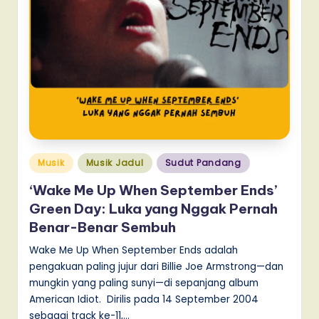
Posted
Musik
Musik Jadul
Sudut Pandang
in
‘Wake Me Up When September Ends’
Green Day: Luka yang Nggak Pernah
Benar-Benar Sembuh
Wake Me Up When September Ends adalah
pengakuan paling jujur dari Billie Joe Armstrong—dan
mungkin yang paling sunyi—di sepanjang album
American Idiot. Dirilis pada 14 September 2004
sebagai track ke-11,…