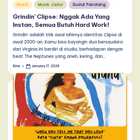
Posted
Musik
Musik Jadul
Sudut Pandang
in
Grindin’ Clipse: Nggak Ada Yang
Instan, Semua Butuh Hard Work!
Grindin’ adalah titik awal lahirnya identitas Clipse di
awal 2000-an. Kamu bisa bayangin dua bersaudara
dari Virginia ini berdiri di studio, berhadapan dengan
beat The Neptunes yang aneh, kering, dan…
Kina
January 17, 2026
Posted
by