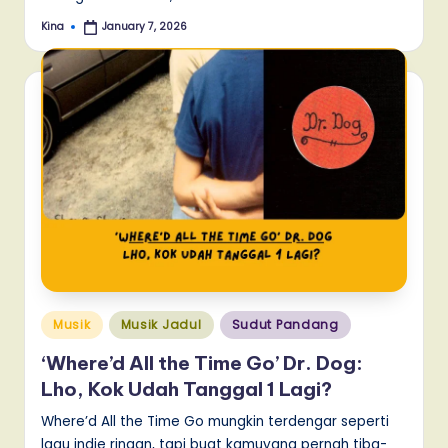
Kina
January 7, 2026
Posted
by
Posted
Musik
Musik Jadul
Sudut Pandang
in
‘Where’d All the Time Go’ Dr. Dog:
Lho, Kok Udah Tanggal 1 Lagi?
Where’d All the Time Go mungkin terdengar seperti
lagu indie ringan, tapi buat kamuyang pernah tiba-