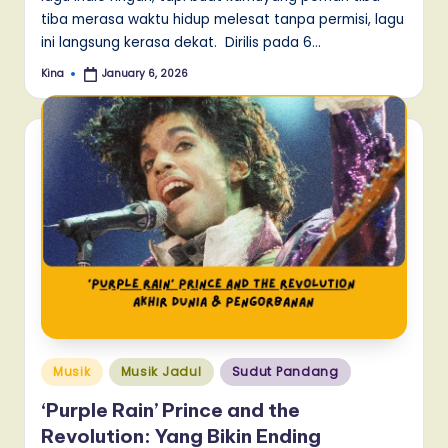
tiba merasa waktu hidup melesat tanpa permisi, lagu
ini langsung kerasa dekat. Dirilis pada 6…
Kina
January 6, 2026
Posted
by
Posted
Musik
Musik Jadul
Sudut Pandang
in
‘Purple Rain’ Prince and the
Revolution: Yang Bikin Ending