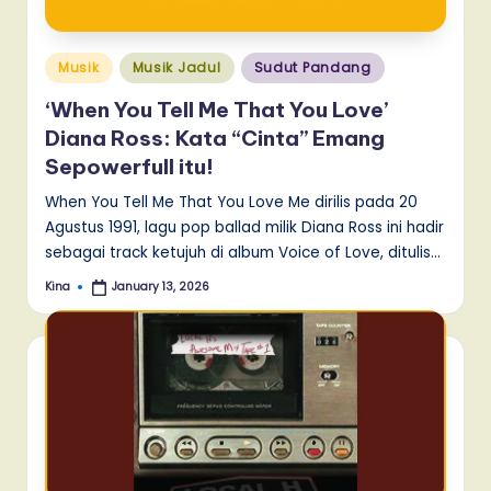
Posted
Musik
Musik Jadul
Sudut Pandang
in
‘When You Tell Me That You Love’
Diana Ross: Kata “Cinta” Emang
Sepowerfull itu!
When You Tell Me That You Love Me dirilis pada 20
Agustus 1991, lagu pop ballad milik Diana Ross ini hadir
sebagai track ketujuh di album Voice of Love, ditulis…
Kina
January 13, 2026
Posted
by