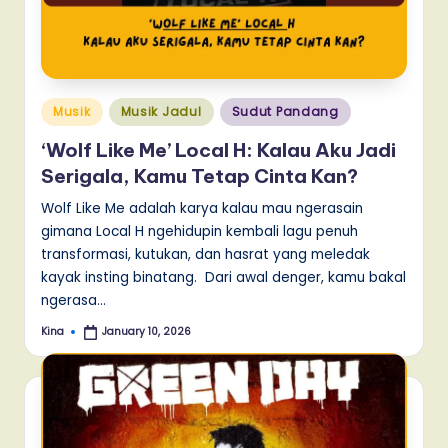
Posted
Musik
Musik Jadul
Sudut Pandang
in
‘Wolf Like Me’ Local H: Kalau Aku Jadi
Serigala, Kamu Tetap Cinta Kan?
Wolf Like Me adalah karya kalau mau ngerasain
gimana Local H ngehidupin kembali lagu penuh
transformasi, kutukan, dan hasrat yang meledak
kayak insting binatang. Dari awal denger, kamu bakal
ngerasa…
Kina
January 10, 2026
Posted
by