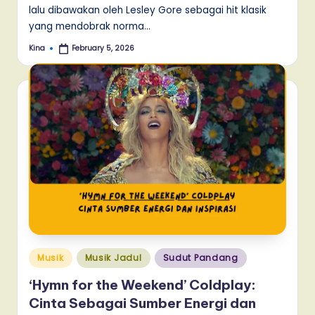
lalu dibawakan oleh Lesley Gore sebagai hit klasik
yang mendobrak norma…
Kina
February 5, 2026
Posted
by
Posted
Musik
Musik Jadul
Sudut Pandang
in
‘Hymn for the Weekend’ Coldplay:
Cinta Sebagai Sumber Energi dan