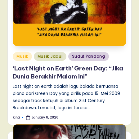
Posted
Musik
Musik Jadul
Sudut Pandang
in
‘Last Night on Earth’ Green Day: “Jika
Dunia Berakhir Malam Ini”
Last night on earth adalah lagu balada bernuansa
piano dari Green Day yang dirilis pada 15 Mei 2009
sebagai track ketujuh di album 21st Century
Breakdown. Lemolist, lagu ini terasa…
Kina
January 8, 2026
Posted
by