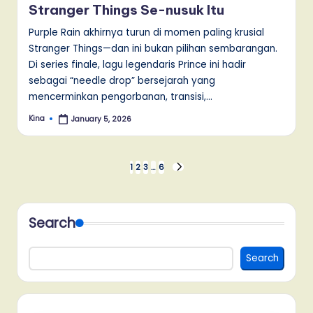
Stranger Things Se-nusuk Itu
Purple Rain akhirnya turun di momen paling krusial
Stranger Things—dan ini bukan pilihan sembarangan.
Di series finale, lagu legendaris Prince ini hadir
sebagai “needle drop” bersejarah yang
mencerminkan pengorbanan, transisi,…
Kina
January 5, 2026
Posted
by
Posts
1
2
3
…
6
NEXT
PAGE
pagination
Search
Search