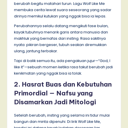
berubah begitu matahari turun. Lagu Wolf Like Me
membuka cerita lewat suara seseorang yang sadar
dirinya memikul kutukan yang nggak bisa ia lepas.
Perubahannya selalu datang mengikuti fase bulan,
kayak tubuhnya menarik garis antara manusia dan
makhluk yang bernafas dari insting. Rasa sakitnya
nyata: pikiran bergeser, tubuh seakan diremukkan
ulang, jantung terbakar.
Tapi di balik semua itu, ada pengakuan jujur—“God, I
like it”—sebuah momen ketika rasa takut berubah jadi
kenikmatan yang nggak bisa ia tolak.
2. Hasrat Buas dan Kebutuhan
Primordial — Nafsu yang
Disamarkan Jadi Mitologi
Setelah berubah, insting yang selama ini tidur mulai
bangun dan minta dipenuhi. Di lirik Wolf Like Me,
kondisi ini datang kayak ledakan dorongan liar.