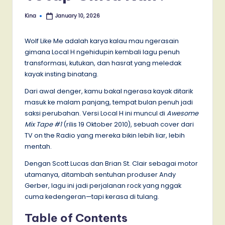
Kina
January 10, 2026
Posted
by
Wolf Like Me adalah karya kalau mau ngerasain
gimana Local H ngehidupin kembali lagu penuh
transformasi, kutukan, dan hasrat yang meledak
kayak insting binatang.
Dari awal denger, kamu bakal ngerasa kayak ditarik
masuk ke malam panjang, tempat bulan penuh jadi
saksi perubahan. Versi Local H ini muncul di
Awesome
Mix Tape #1
(rilis 19 Oktober 2010), sebuah cover dari
TV on the Radio yang mereka bikin lebih liar, lebih
mentah.
Dengan Scott Lucas dan Brian St. Clair sebagai motor
utamanya, ditambah sentuhan produser Andy
Gerber, lagu ini jadi perjalanan rock yang nggak
cuma kedengeran—tapi kerasa di tulang.
Table of Contents