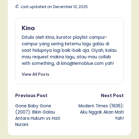
Last updated on December 10, 2025
Kina
Ditulis oleh Kina, kurator playlist campur-
campur yang sering ketemu lagu galau di
saat hidupnya lagi baik-baik aja. Oiyah, kalau
mau request makna lagu, atau mau collab
with something, di kina@lemoblue.com yah!
View All Posts
Post
Previous Post
Next Post
Gone Baby Gone
Modern Times (1936):
navigation
(2007): Bikin Galau
Aku Nggak Akan Mati
Antara Hukum vs Hati
Yah!
Nurani