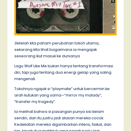
S
etelah kita paham perubahan tokoh utama,
sekarang kita lihat bagaimana ia mengajak
seseorang ikut masuk ke dunianya.
Lagu Wolf Like Me bukan hanya tentang transformasi
diri, tapi juga tentang dua energi gelap yang saling
mengenali.
Tokohnya ngajak si “playmate” untuk bercermin ke
arah kutukan yang sama—“mirror my malady”,
“transfer my tragedy”.
Ia melihat bahwa si pasangan punya sisi kelam
sendiri, dan itu justru jadi alasan mereka cocok.
Kedekatan mereka digambarkan intens, fisikal, dan
liar, kayak dua makhluk yang nggak perlu lagi