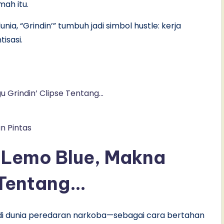
mah itu.
nia, “Grindin’” tumbuh jadi simbol hustle: kerja
isasi.
u Grindin’ Clipse Tentang…
n Pintas
 Lemo Blue, Makna
 Tentang…
i di dunia peredaran narkoba—sebagai cara bertahan