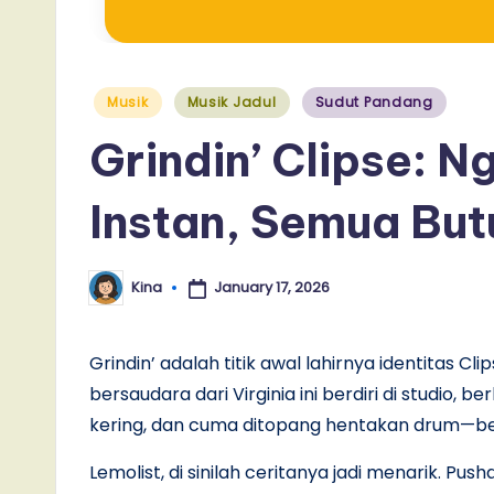
Posted
Musik
Musik Jadul
Sudut Pandang
in
Grindin’ Clipse: 
Instan, Semua But
January 17, 2026
Kina
Posted
by
Grindin’ adalah titik awal lahirnya identitas C
bersaudara dari Virginia ini berdiri di studio
kering, dan cuma ditopang hentakan drum—be
Lemolist, di sinilah ceritanya jadi menarik. Push