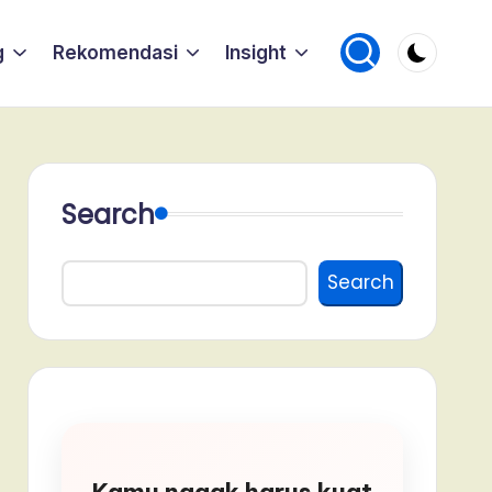
g
Rekomendasi
Insight
Search
Search
Kamu nggak harus kuat