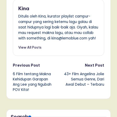
Kina
Ditulis oleh Kina, kurator playlist campur-
campur yang sering ketemu lagu galau di
saat hidupnya lagi baik-baik aja. Oiyah, kalau
mau request makna lagu, atau mau collab
with something, di kina@lemoblue.com yah!
View All Posts
Post
Previous Post
Next Post
6 Film tentang Makna
43+ Film Angelina Jolie
navigation
Kehidupan Garapan
Semua Genre, Dari
Ang Lee yang Ngubah
Awal Debut – Terbaru
POV Kita!