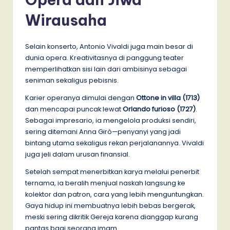
Wirausaha
Selain konserto, Antonio Vivaldi juga main besar di
dunia opera. Kreativitasnya di panggung teater
memperlihatkan sisi lain dari ambisinya sebagai
seniman sekaligus pebisnis.
Karier operanya dimulai dengan
Ottone in villa (1713)
dan mencapai puncak lewat
Orlando furioso (1727)
.
Sebagai impresario, ia mengelola produksi sendiri,
sering ditemani Anna Girò—penyanyi yang jadi
bintang utama sekaligus rekan perjalanannya. Vivaldi
juga jeli dalam urusan finansial.
Setelah sempat menerbitkan karya melalui penerbit
ternama, ia beralih menjual naskah langsung ke
kolektor dan patron, cara yang lebih menguntungkan.
Gaya hidup ini membuatnya lebih bebas bergerak,
meski sering dikritik Gereja karena dianggap kurang
pantas bagi seorang imam.