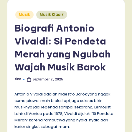
Posted
Musik
Musik Klasik
in
Biografi Antonio
Vivaldi: Si Pendeta
Merah yang Ngubah
Wajah Musik Barok
Kina
September 21, 2025
Posted
by
Antonio Vivaldi adalah maestro Barok yang nggak
cuma piawai main biola, tapi juga sukses bikin
musiknya jadi legenda sampai sekarang, LemoList!
Lahir di Venice pada 1678, Vivaldi dijuluki “Si Pendeta
Merah” karena rambutnya yang nyala-nyala dan
karier singkat sebagai imam.