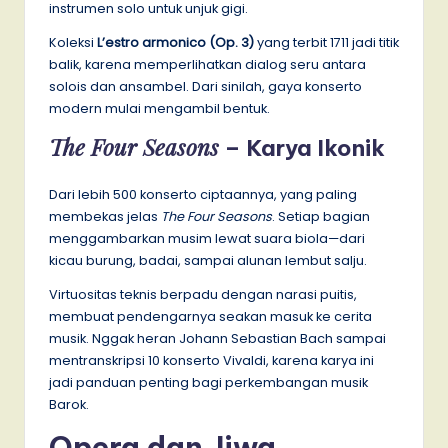
instrumen solo untuk unjuk gigi.
Koleksi
L’estro armonico (Op. 3)
yang terbit 1711 jadi titik
balik, karena memperlihatkan dialog seru antara
solois dan ansambel. Dari sinilah, gaya konserto
modern mulai mengambil bentuk.
The Four Seasons
– Karya Ikonik
Dari lebih 500 konserto ciptaannya, yang paling
membekas jelas
The Four Seasons
. Setiap bagian
menggambarkan musim lewat suara biola—dari
kicau burung, badai, sampai alunan lembut salju.
Virtuositas teknis berpadu dengan narasi puitis,
membuat pendengarnya seakan masuk ke cerita
musik. Nggak heran Johann Sebastian Bach sampai
mentranskripsi 10 konserto Vivaldi, karena karya ini
jadi panduan penting bagi perkembangan musik
Barok.
Opera dan Jiwa