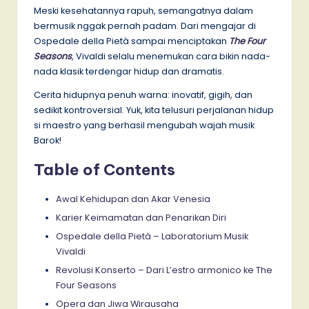
Meski kesehatannya rapuh, semangatnya dalam
bermusik nggak pernah padam. Dari mengajar di
Ospedale della Pietà sampai menciptakan
The Four
Seasons
, Vivaldi selalu menemukan cara bikin nada-
nada klasik terdengar hidup dan dramatis.
Cerita hidupnya penuh warna: inovatif, gigih, dan
sedikit kontroversial. Yuk, kita telusuri perjalanan hidup
si maestro yang berhasil mengubah wajah musik
Barok!
Table of Contents
Awal Kehidupan dan Akar Venesia
Karier Keimamatan dan Penarikan Diri
Ospedale della Pietà – Laboratorium Musik
Vivaldi
Revolusi Konserto – Dari L’estro armonico ke The
Four Seasons
Opera dan Jiwa Wirausaha