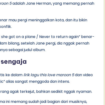
aroon 5
adalah Jane Herman, yang memang pernah
enar mau pergi meninggalkan kota, dan itu bikin
onflik.
 she got on a plane / Never to return again” benar-
am bilang, setelah Jane pergi, dia nggak pernah
anya sebagai judul album.
isengaja
tis ke dalam
lirik lagu this love maroon 5
dan video
otic” alias sangat menggoda dan intens.
 orang agak terkejut, bahkan sedikit nggak nyaman.
ama ini memang sudah jadi bagian dari musiknya,