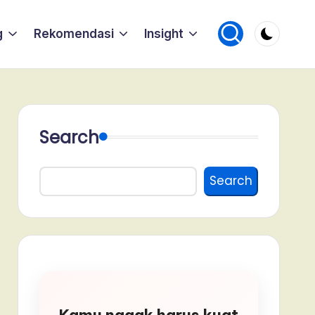
g
Rekomendasi
Insight
Search
Search
Kamu nggak harus kuat