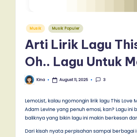
Posted
Musik
Musik Populer
in
Arti Lirik Lagu Th
Oh.. Lagu Untuk M
3
August 11, 2025
Kina
Posted
by
LemoList, kalau ngomongin lirik lagu This Lov
Adam Levine yang penuh emosi, kan? Lagu ini b
baliknya yang bikin lagu ini makin berkesan 
Dari kisah nyata perpisahan sampai berbagai in