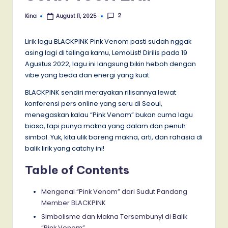
2
Kina
August 11, 2025
Posted
by
Lirik lagu BLACKPINK Pink Venom pasti sudah nggak
asing lagi di telinga kamu, LemoList! Dirilis pada 19
Agustus 2022, lagu ini langsung bikin heboh dengan
vibe yang beda dan energi yang kuat.
BLACKPINK sendiri merayakan rilisannya lewat
konferensi pers online yang seru di Seoul,
menegaskan kalau “Pink Venom” bukan cuma lagu
biasa, tapi punya makna yang dalam dan penuh
simbol. Yuk, kita ulik bareng makna, arti, dan rahasia di
balik lirik yang catchy ini!
Table of Contents
Mengenal “Pink Venom” dari Sudut Pandang
Member BLACKPINK
Simbolisme dan Makna Tersembunyi di Balik
“Pink Venom”