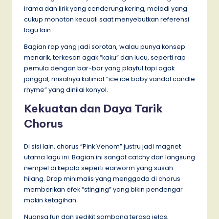
irama dan lirik yang cenderung kering, melodi yang
cukup monoton kecuali saat menyebutkan referensi
lagu lain.
Bagian rap yang jadi sorotan, walau punya konsep
menarik, terkesan agak “kaku” dan lucu, seperti rap
pemula dengan bar-bar yang playful tapi agak
janggal, misalnya kalimat “ice ice baby vandal candle
rhyme” yang dinilai konyol.
Kekuatan dan Daya Tarik
Chorus
Di sisi lain, chorus “Pink Venom” justru jadi magnet
utama lagu ini. Bagian ini sangat catchy dan langsung
nempel di kepala seperti earworm yang susah
hilang. Drop minimalis yang menggoda di chorus
memberikan efek “stinging” yang bikin pendengar
makin ketagihan.
Nuansa fun dan sedikit sombong terasa jelas,