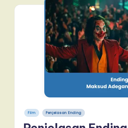
Posted
Film
Penjelasan Ending
in
Penjelasan Ending