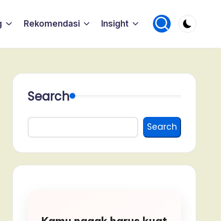
g
Rekomendasi
Insight
Search
Search
Kamu nggak harus kuat