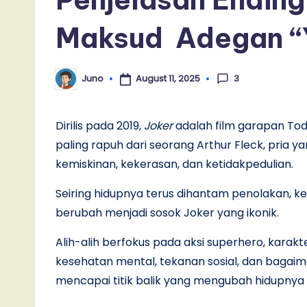
Maksud Adegan “Yo
3
August 11, 2025
Juno
Posted
by
Dirilis pada 2019,
Joker
adalah film garapan Todd
paling rapuh dari seorang Arthur Fleck, pria 
kemiskinan, kekerasan, dan ketidakpedulian.
Seiring hidupnya terus dihantam penolakan, k
berubah menjadi sosok Joker yang ikonik.
Alih-alih berfokus pada aksi superhero, karak
kesehatan mental, tekanan sosial, dan baga
mencapai titik balik yang mengubah hidupnya