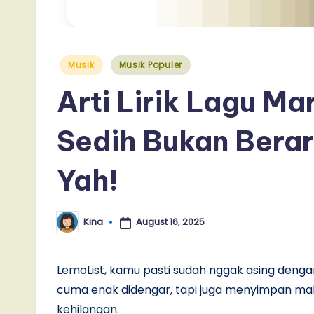
Posted
Musik
Musik Populer
in
Arti Lirik Lagu M
Sedih Bukan Berar
Yah!
August 16, 2025
Kina
Posted
by
LemoList, kamu pasti sudah nggak asing dengan
cuma enak didengar, tapi juga menyimpan ma
kehilangan.