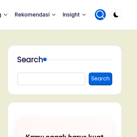
g
Rekomendasi
Insight
Search
Search
Kamu nggak harus kuat