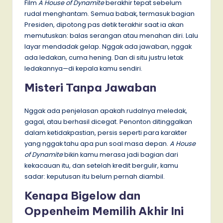
Film
A House of Dynamite
berakhir tepat sebelum
rudal menghantam. Semua babak, termasuk bagian
Presiden, dipotong pas detik terakhir saat ia akan
memutuskan: balas serangan atau menahan diri. Lalu
layar mendadak gelap. Nggak ada jawaban, nggak
ada ledakan, cuma hening. Dan di situ justru letak
ledakannya—di kepala kamu sendiri.
Misteri Tanpa Jawaban
Nggak ada penjelasan apakah rudalnya meledak,
gagal, atau berhasil dicegat. Penonton ditinggalkan
dalam ketidakpastian, persis seperti para karakter
yang nggak tahu apa pun soal masa depan.
A House
of Dynamite
bikin kamu merasa jadi bagian dari
kekacauan itu, dan setelah kredit bergulir, kamu
sadar: keputusan itu belum pernah diambil.
Kenapa Bigelow dan
Oppenheim Memilih Akhir Ini