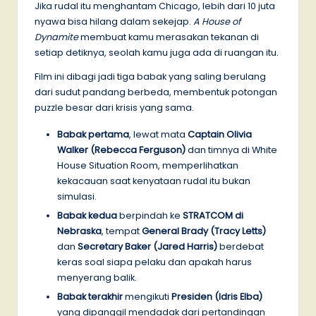
Jika rudal itu menghantam Chicago, lebih dari 10 juta
nyawa bisa hilang dalam sekejap.
A House of
Dynamite
membuat kamu merasakan tekanan di
setiap detiknya, seolah kamu juga ada di ruangan itu.
Film ini dibagi jadi tiga babak yang saling berulang
dari sudut pandang berbeda, membentuk potongan
puzzle besar dari krisis yang sama.
Babak pertama
, lewat mata
Captain Olivia
Walker (Rebecca Ferguson)
dan timnya di White
House Situation Room, memperlihatkan
kekacauan saat kenyataan rudal itu bukan
simulasi.
Babak kedua
berpindah ke
STRATCOM di
Nebraska
, tempat
General Brady (Tracy Letts)
dan
Secretary Baker (Jared Harris)
berdebat
keras soal siapa pelaku dan apakah harus
menyerang balik.
Babak terakhir
mengikuti
Presiden (Idris Elba)
yang dipanggil mendadak dari pertandingan