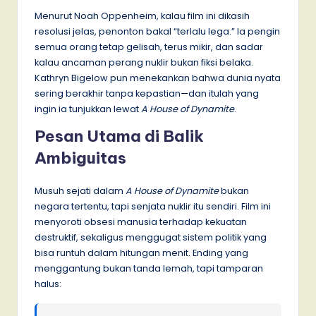
Menurut Noah Oppenheim, kalau film ini dikasih
resolusi jelas, penonton bakal “terlalu lega.” Ia pengin
semua orang tetap gelisah, terus mikir, dan sadar
kalau ancaman perang nuklir bukan fiksi belaka.
Kathryn Bigelow pun menekankan bahwa dunia nyata
sering berakhir tanpa kepastian—dan itulah yang
ingin ia tunjukkan lewat
A House of Dynamite
.
Pesan Utama di Balik
Ambiguitas
Musuh sejati dalam
A House of Dynamite
bukan
negara tertentu, tapi senjata nuklir itu sendiri. Film ini
menyoroti obsesi manusia terhadap kekuatan
destruktif, sekaligus menggugat sistem politik yang
bisa runtuh dalam hitungan menit. Ending yang
menggantung bukan tanda lemah, tapi tamparan
halus: