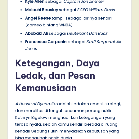
Kyle Allen
sebagai
Captain Jon Zimmer
Malachi Beasley
sebagai
SCPO William Davis
Angel Reese
tampil sebagai dirinya sendiri
(cameo bintang WNBA)
Abubakr Ali
sebagai
Lieutenant Dan Buck
Francesca Carpanini
sebagai
Staff Sergeant Ali
Jones
Ketegangan, Daya
Ledak, dan Pesan
Kemanusiaan
A House of Dynamite
adalah ledakan emosi, strategi,
dan moralitas di tengah ancaman perang nuklir.
Kathryn Bigelow menghadirkan ketegangan yang
terasa nyata, seolah kamu sendiri berada di ruang
kendali Gedung Putih, menyaksikan keputusan yang
bisa mengubah nasib dunia.