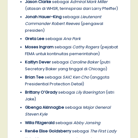
Jason Clarke
sebagai
Admiral Mark Miller
(atasan di WHSR, terinspirasi dari Larry Pfeiffer)
Jonah Hauer-King
sebagai
Lieutenant
Commander Robert Reeves
(pengawal
presiden)
Greta Lee
sebagai
Ana Park
Moses Ingram
sebagai
Cathy Rogers
(pejabat
FEMA untuk kontinuitas pemerintahan)
Kaitlyn Dever
sebagai
Caroline Baker
(putri
Secretary Baker yang tinggal di Chicago)
Brian Tee
sebagai
SAIC Ken Cho
(anggota
Presidential Protection Detail)
Brittany O’Grady
sebagai
Lily Baerington
(istri
Jake)
Gbenga Akinnagbe
sebagai
Major General
Steven Kyle
Willa Fitzgerald
sebagai
Abby Jansing
Renée Elise Goldsberry
sebagai
The First Lady