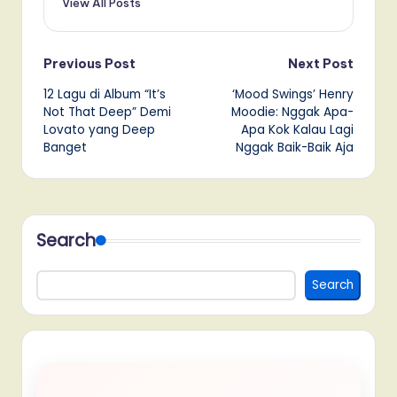
View All Posts
Post
Previous Post
Next Post
12 Lagu di Album “It’s
‘Mood Swings’ Henry
navigation
Not That Deep” Demi
Moodie: Nggak Apa-
Lovato yang Deep
Apa Kok Kalau Lagi
Banget
Nggak Baik-Baik Aja
Search
Search