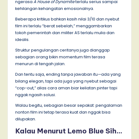
ngerasa
A House of Dynamite
terlalu serius sampai
kehilangan kehangatan emosionalnya.
Beberapa kritikus bahkan kasih nilai 3/10 dan nyebut
film ini terlalu “berat sebelah,” menggambarkan
tokoh pemerintah dan militer AS terlalu mulia dan
idealis.
Struktur pengulangan ceritanya juga dianggap
sebagian orang bikin momentum film terasa
menurun di tengah jalan.
Dan tentu saja, ending tanpa jawaban itu—ada yang
bilang elegan, tapi ada juga yang nyebut sebagai
“cop-out,” alias cara aman biar keliatan pinter tapi
nggak ngasih solusi.
Walau begitu, sebagian besar sepakat: pengalaman
nonton film ini tetap terasa kuat dan nggak bisa
dilupakan.
Kalau Menurut Lemo Blue Sih…