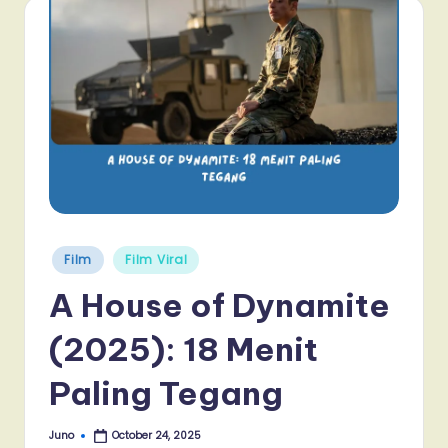
Posted
Film
Film Viral
in
A House of Dynamite
(2025): 18 Menit
Paling Tegang
Juno
October 24, 2025
Posted