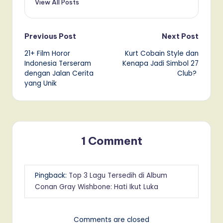
View All Posts
Post
Previous Post
Next Post
21+ Film Horor
Kurt Cobain Style dan
navigation
Indonesia Terseram
Kenapa Jadi Simbol 27
dengan Jalan Cerita
Club?
yang Unik
1 Comment
Pingback:
Top 3 Lagu Tersedih di Album
Conan Gray Wishbone: Hati Ikut Luka
Comments are closed