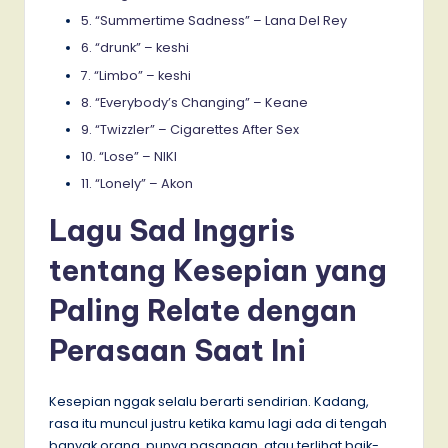
5. “Summertime Sadness” – Lana Del Rey
6. “drunk” – keshi
7. “Limbo” – keshi
8. “Everybody’s Changing” – Keane
9. “Twizzler” – Cigarettes After Sex
10. “Lose” – NIKI
11. “Lonely” – Akon
Lagu Sad Inggris
tentang Kesepian yang
Paling Relate dengan
Perasaan Saat Ini
Kesepian nggak selalu berarti sendirian. Kadang,
rasa itu muncul justru ketika kamu lagi ada di tengah
banyak orang, punya pasangan, atau terlihat baik-