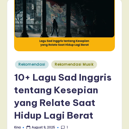
Posted
Rekomendasi
Rekomendasi Musik
in
10+ Lagu Sad Inggris
tentang Kesepian
yang Relate Saat
Hidup Lagi Berat
1
Kina
August 9, 2025
Posted