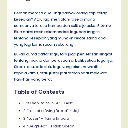
by
Pernah merasa dikelilingi banyak orang, tapi tetap
kesepian? Atau lagi menjalani fase di mana
semuanya terasa hampa dan sulit dijelaskan?
Lemo
Blue
bakal kasih
rekomendasi lagu
sad Inggris
tentang kesepian yang mungkin relate sama apa
yang lagi kamu rasain sekarang.
Bukan cuma daftar lagu, tapi juga penjelasan singkat
tentang makna dan perasaan di balik setiap lagunya.
Siapa tahu, ada satu lagu yang bisa mewakili isi
kepala kamu, atau justru jadi teman saat melewati
hari-hari yang berat.
Table of Contents
1. “It Even Rains in LA” – LANY
2. “Last of a Dying Breed” – Joji
3. “Loser” – Tame Impala
4. “Seigfried” – Frank Ocean