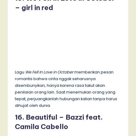
– girl in red
Lagu
We Fell In Love in October
memberikan pesan
romantis bahwa cinta nggak seharusnya
disembunyikan, hanya karena rasa takut akan
penilaian orang lain. Saat menemukan orang yang
tepat, perjuangkanlah hubungan kalian tanpa harus
dihujat oleh dunia.
16. Beautiful – Bazzi feat.
Camila Cabello