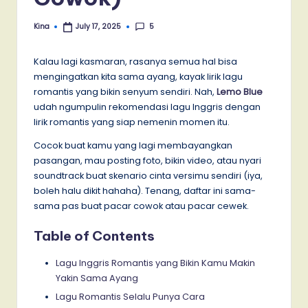
5
Kina
July 17, 2025
Posted
by
Kalau lagi kasmaran, rasanya semua hal bisa
mengingatkan kita sama ayang, kayak lirik lagu
romantis yang bikin senyum sendiri. Nah,
Lemo Blue
udah ngumpulin rekomendasi lagu Inggris dengan
lirik romantis yang siap nemenin momen itu.
Cocok buat kamu yang lagi membayangkan
pasangan, mau posting foto, bikin video, atau nyari
soundtrack buat skenario cinta versimu sendiri (iya,
boleh halu dikit hahaha). Tenang, daftar ini sama-
sama pas buat pacar cowok atau pacar cewek.
Table of Contents
Lagu Inggris Romantis yang Bikin Kamu Makin
Yakin Sama Ayang
Lagu Romantis Selalu Punya Cara