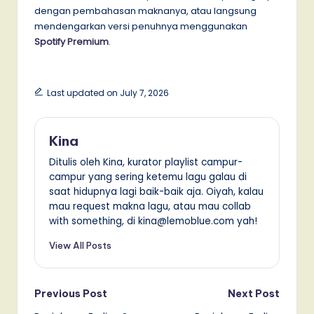
dengan pembahasan maknanya, atau langsung
mendengarkan versi penuhnya menggunakan
Spotify Premium
.
Last updated on July 7, 2026
Kina
Ditulis oleh Kina, kurator playlist campur-
campur yang sering ketemu lagu galau di
saat hidupnya lagi baik-baik aja. Oiyah, kalau
mau request makna lagu, atau mau collab
with something, di kina@lemoblue.com yah!
View All Posts
Post
Previous Post
Next Post