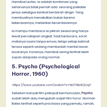
Hannibal Lecter, ia adalah kombinasi yang
seharusnya tidak pernah ada: seorang psikiater
jenius sekaligus kanibal berdarah dingin. Yang
membuatnya menakutkan bukan karena
kekerasannya, melainkan kecerdasannya.
Ia mampu membaca isi pikiran seseorang hanya
lewat percakapan singkat. Saat berbicara, sorot
matanya nyaris tanpa emosi, tetapi setiap kalimat
terasa seperti sedang membedah mental lawan
bicaranya. Ironisnya, Hannibal sering terlihat lebih
sopan daripada orang normal.
5. Psycho (Psychological
Horror, 1960)
​​
https://www.youtube.com/watch?v=Wz719b9QUqY
Sebelum banyak film psikopat bermunculan,
Psycho
sudah lebih dulu mengubah wajah film horor. Norman
Bates terlihat seperti pria biasa yang pemalu, ramah,