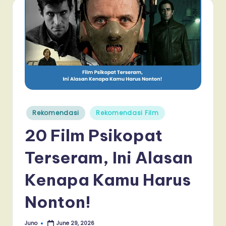
Posted
Rekomendasi
Rekomendasi Film
in
20 Film Psikopat
Terseram, Ini Alasan
Kenapa Kamu Harus
Nonton!
Juno
June 29, 2026
Posted