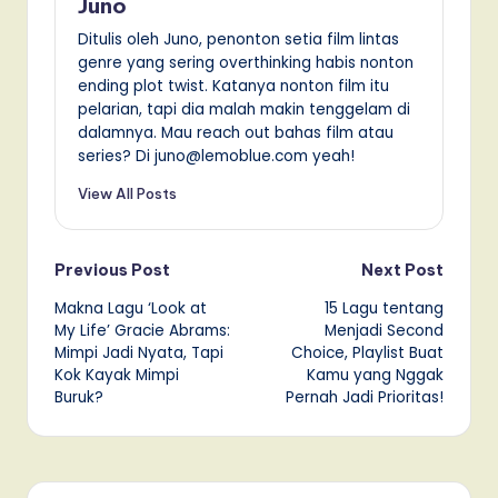
Juno
Ditulis oleh Juno, penonton setia film lintas
genre yang sering overthinking habis nonton
ending plot twist. Katanya nonton film itu
pelarian, tapi dia malah makin tenggelam di
dalamnya. Mau reach out bahas film atau
series? Di juno@lemoblue.com yeah!
View All Posts
Post
Previous Post
Next Post
Makna Lagu ‘Look at
15 Lagu tentang
navigation
My Life’ Gracie Abrams:
Menjadi Second
Mimpi Jadi Nyata, Tapi
Choice, Playlist Buat
Kok Kayak Mimpi
Kamu yang Nggak
Buruk?
Pernah Jadi Prioritas!