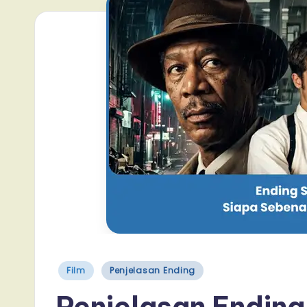
Posted
Film
Penjelasan Ending
in
Penjelasan Ending