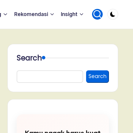
g
Rekomendasi
Insight
Search
Search
Kamu nggak harus kuat