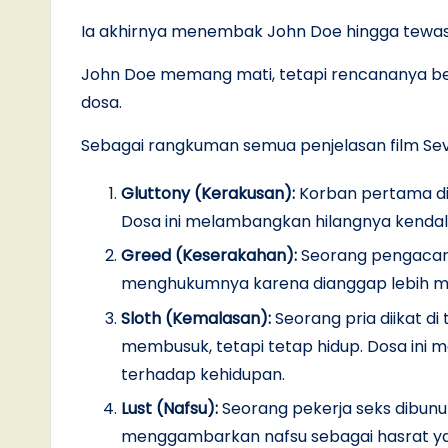
Ia akhirnya menembak John Doe hingga tewas
John Doe memang mati, tetapi rencananya ber
dosa.
Sebagai rangkuman semua penjelasan film Seve
Gluttony (Kerakusan):
Korban pertama di
Dosa ini melambangkan hilangnya kendali
Greed (Keserakahan):
Seorang pengacara 
menghukumnya karena dianggap lebih me
Sloth (Kemalasan):
Seorang pria diikat d
membusuk, tetapi tetap hidup. Dosa ini 
terhadap kehidupan.
Lust (Nafsu):
Seorang pekerja seks dibunuh
menggambarkan nafsu sebagai hasrat y