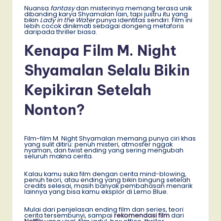
Nuansa
fantasy
dan misterinya memang terasa unik
dibanding karya Shyamalan lain, tapi justru itu yang
bikin
Lady in the Water
punya identitas sendiri. Film ini
lebih cocok dinikmati sebagai dongeng metaforis
daripada thriller biasa.
Kenapa Film M. Night
Shyamalan Selalu Bikin
Kepikiran Setelah
Nonton?
Film-film M. Night Shyamalan memang punya ciri khas
yang sulit ditiru: penuh misteri, atmosfer nggak
nyaman, dan twist ending yang sering mengubah
seluruh makna cerita.
Kalau kamu suka film dengan cerita mind-blowing,
penuh teori, atau ending yang bikin bingung setelah
credits selesai, masih banyak pembahasan menarik
lainnya yang bisa kamu eksplor di Lemo Blue.
Mulai dari penjelasan ending film dan series, teori
cerita tersembunyi, sampai
rekomendasi film
dari