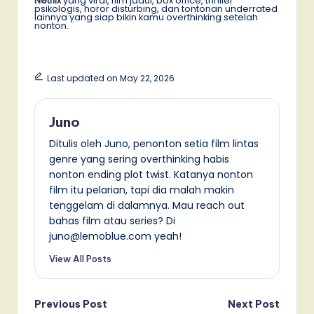
Netflix
yang viral, film jadul, box office, thriller
psikologis, horor disturbing, dan tontonan underrated
lainnya yang siap bikin kamu overthinking setelah
nonton.
Last updated on May 22, 2026
Juno
Ditulis oleh Juno, penonton setia film lintas
genre yang sering overthinking habis
nonton ending plot twist. Katanya nonton
film itu pelarian, tapi dia malah makin
tenggelam di dalamnya. Mau reach out
bahas film atau series? Di
juno@lemoblue.com yeah!
View All Posts
Post
Previous Post
Next Post