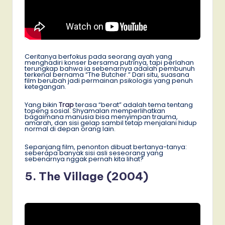
Ceritanya berfokus pada seorang ayah yang
menghadiri konser bersama putrinya, tapi perlahan
terungkap bahwa ia sebenarnya adalah pembunuh
terkenal bernama “The Butcher.” Dari situ, suasana
film berubah jadi permainan psikologis yang penuh
ketegangan.
Yang bikin
Trap
terasa “berat” adalah tema tentang
topeng sosial. Shyamalan memperlihatkan
bagaimana manusia bisa menyimpan trauma,
amarah, dan sisi gelap sambil tetap menjalani hidup
normal di depan orang lain.
Sepanjang film, penonton dibuat bertanya-tanya:
seberapa banyak sisi asli seseorang yang
sebenarnya nggak pernah kita lihat?
5. The Village (2004)