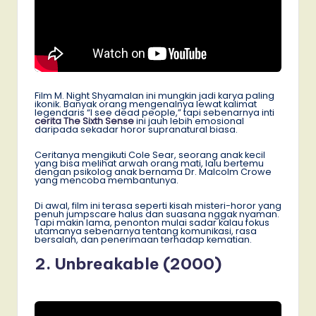
Film M. Night Shyamalan ini mungkin jadi karya paling
ikonik. Banyak orang mengenalnya lewat kalimat
legendaris “I see dead people,” tapi sebenarnya inti
cerita The Sixth Sense
ini jauh lebih emosional
daripada sekadar horor supranatural biasa.
Ceritanya mengikuti Cole Sear, seorang anak kecil
yang bisa melihat arwah orang mati, lalu bertemu
dengan psikolog anak bernama Dr. Malcolm Crowe
yang mencoba membantunya.
Di awal, film ini terasa seperti kisah misteri-horor yang
penuh jumpscare halus dan suasana nggak nyaman.
Tapi makin lama, penonton mulai sadar kalau fokus
utamanya sebenarnya tentang komunikasi, rasa
bersalah, dan penerimaan terhadap kematian.
2. Unbreakable (2000)