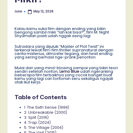
Juno
May 12, 2026
Posted
by
Kalau kamu suka film dengan ending yang bikin
bengong sambil mikir “lah kok bisa?”, film M. Night
Shyamalan pasti udah nggak asing lagi.
Sutradara yang dijuluki “Master of Plot Twist” ini
terkenal lewat film-film thriller supranatural dengan
cerita misterius, atmosfer tegang, dan twist ending
yang sering berhasil nge-prank penonton.
Mulai dari yang mind-blowing sampai yang bikin teori
sendiri setelah nonton,
Lemo Blue
udah ngeranking
beberapa film terbaiknya yang cocok banget buat
kamu yang lagi cari tontonan seru sekaligus ngajak
otak ikut kerja.
Table of Contents
1. The Sixth Sense (1999)
2. Unbreakable (2000)
3. Split (2016)
4. Trap (2024)
5. The Village (2004)
6. The Visit (2015)