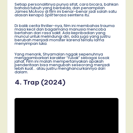
Setiap personalitinya punya sifat, cara bicara, bahkan
bahasa tubuh yang berbeda, dan penampilan
James McAvoy di film ini benar-benar jadi salah satu
alasan kenapa
Split
terasa seintens itu.
Di balik cerita thriller-nya, film ini membahas trauma
masa kecil dan bagaimana manusia mencoba
bertahan dari rasa sakit. Ada kepribadian yang
muncul untuk melindungi diri, ada juga yang justru
berubah menjadi monster karena terlalu lama
menyimpan luka.
Yang menarik, Shyamalan nggak sepenuhnya
menggambarkan karakter “rusak” sebagai sosok
jahat. Film ini malah mempertanyakan apakah
penderitaan bisa mengubah seseorang menjadi
lebih kuat… atau justru menghancurkannya dari
dalam.
4. Trap (2024)