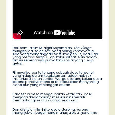
Dari semua film M. Night Shyamalan,
The Village
mungkin jadi salah satu yang paling kontroversial.
Ada yang menganggap twist-nya genius, ada juga
yang merasa tertipu. Tapi kalau dilihat lebih dalam,
film ini sebenarnya punya kritik sosial yang cukup
gelap.
Filmnya bercerita tentang sebuah desa terpencil
yang hidup dalam ketakutan terhadap makhluk
misterius di hutan sekitar. Warga dilarang keluar desa
karena percaya monster tersebut akan menyerang
siapa pun yang melanggar aturan.
Para tetua desa menggunakan ketakutan untuk
menjaga “kedamaian,” meskipun itu berarti
membohongi seluruh warga sejak kecil.
Dan di situlah film ini terasa disturbing, karena
menunjukkan bagaimana manusia bisa menerima