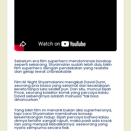
Sebelum era film superhero mendominasi bioskop
seperti sekarang, Shyamalan sudah lebih dulu bikin
film superhero dengan pendekatan yang realistis
dan gelap lewat
Unbreakable
.
Film M. Night Shyamalanini mengikuti David Dunn,
seorang pria biasa yang selamat dari kecelakaan
kereta tanpa luka sedikit pun. Dari situ, muncul Elijah
Price, seorang kolektor komik yang percaya kalau
David sebenarnya adalah manusia “tak bisa
dihancurkan.”
Yang bikin film ini menarik bukan aksi superheronya,
tapi cara Shyamalan membahas konsep
keseimbangan hidup. Elijah percaya bahwa kalau
dirinya terlahir sangat rapuh, maka pasti ada sosok
lain yang menjadi kebalikannya: seseorang yang
nyaris sempurna secara fisik.