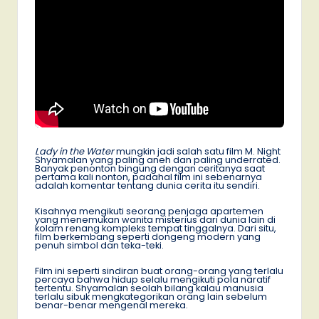
Lady in the Water
mungkin jadi salah satu film M. Night
Shyamalan yang paling aneh dan paling underrated.
Banyak penonton bingung dengan ceritanya saat
pertama kali nonton, padahal film ini sebenarnya
adalah komentar tentang dunia cerita itu sendiri.
Kisahnya mengikuti seorang penjaga apartemen
yang menemukan wanita misterius dari dunia lain di
kolam renang kompleks tempat tinggalnya. Dari situ,
film berkembang seperti dongeng modern yang
penuh simbol dan teka-teki.
Film ini seperti sindiran buat orang-orang yang terlalu
percaya bahwa hidup selalu mengikuti pola naratif
tertentu. Shyamalan seolah bilang kalau manusia
terlalu sibuk mengkategorikan orang lain sebelum
benar-benar mengenal mereka.