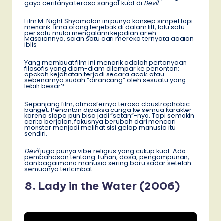
gaya ceritanya terasa sangat kuat di
Devil
.
Film M. Night Shyamalan ini punya konsep simpel tapi
menarik: lima orang terjebak di dalam lift, lalu satu
per satu mulai mengalami kejadian aneh.
Masalahnya, salah satu dari mereka ternyata adalah
iblis.
Yang membuat film ini menarik adalah pertanyaan
filosofis yang diam-diam dilempar ke penonton:
apakah kejahatan terjadi secara acak, atau
sebenarnya sudah “dirancang” oleh sesuatu yang
lebih besar?
Sepanjang film, atmosfernya terasa claustrophobic
banget. Penonton dipaksa curiga ke semua karakter
karena siapa pun bisa jadi “setan”-nya. Tapi semakin
cerita berjalan, fokusnya berubah dari mencari
monster menjadi melihat sisi gelap manusia itu
sendiri.
Devil
juga punya vibe religius yang cukup kuat. Ada
pembahasan tentang Tuhan, dosa, pengampunan,
dan bagaimana manusia sering baru sadar setelah
semuanya terlambat.
8. Lady in the Water (2006)