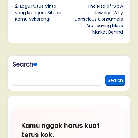
21 Lagu Putus Cinta
The Rise of ‘Slow
navigation
yang Mengerti Situasi
Jewelry’: Why
Kamu Sekarang!
Conscious Consumers
Are Leaving Mass
Market Behind
Search
Search
Kamu nggak harus kuat
terus kok.