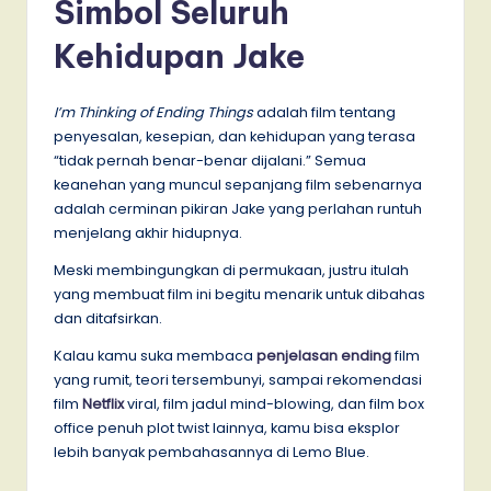
Simbol Seluruh
Kehidupan Jake
I’m Thinking of Ending Things
adalah film tentang
penyesalan, kesepian, dan kehidupan yang terasa
“tidak pernah benar-benar dijalani.” Semua
keanehan yang muncul sepanjang film sebenarnya
adalah cerminan pikiran Jake yang perlahan runtuh
menjelang akhir hidupnya.
Meski membingungkan di permukaan, justru itulah
yang membuat film ini begitu menarik untuk dibahas
dan ditafsirkan.
Kalau kamu suka membaca
penjelasan ending
film
yang rumit, teori tersembunyi, sampai rekomendasi
film
Netflix
viral, film jadul mind-blowing, dan film box
office penuh plot twist lainnya, kamu bisa eksplor
lebih banyak pembahasannya di Lemo Blue.