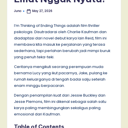
Juno
May 27, 2026
Posted
by
I’m Thinking of Ending Things adalah film thriller
psikologis. Disutradarai oleh Charlie Kaufman dan
diadaptasi dari novel debut karya Iain Reid, film ini
membawa kita masuk ke perjalanan yang terasa
sederhana, tapi perlahan berubah jadi mimpi buruk
yang penuh teka-teki.
Ceritanya mengikuti seorang perempuan muda
bernama Lucy yang ikut pacarnya, Jake, pulang ke
rumah keluarganya di tengah badai salju setelah
enam minggu berpacaran.
Dengan penampilan kuat dari Jessie Buckley dan
Jesse Plemons, film ini dikenal sebagai salah satu
karya paling membingungkan sekaligus paling
emosional dari Kaufman.
Table of Contents