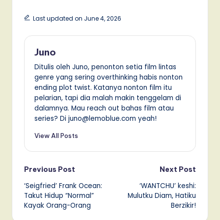
Last updated on June 4, 2026
Juno
Ditulis oleh Juno, penonton setia film lintas
genre yang sering overthinking habis nonton
ending plot twist. Katanya nonton film itu
pelarian, tapi dia malah makin tenggelam di
dalamnya. Mau reach out bahas film atau
series? Di juno@lemoblue.com yeah!
View All Posts
Post
Previous Post
Next Post
‘Seigfried’ Frank Ocean:
‘WANTCHU’ keshi:
navigation
Takut Hidup “Normal”
Mulutku Diam, Hatiku
Kayak Orang-Orang
Berzikir!