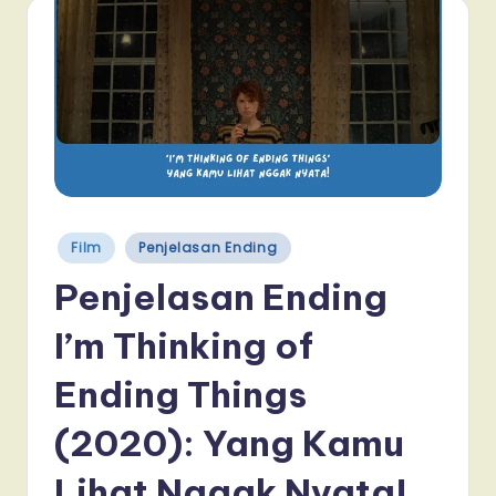
Posted
Film
Penjelasan Ending
in
Penjelasan Ending
I’m Thinking of
Ending Things
(2020): Yang Kamu
Lihat Nggak Nyata!