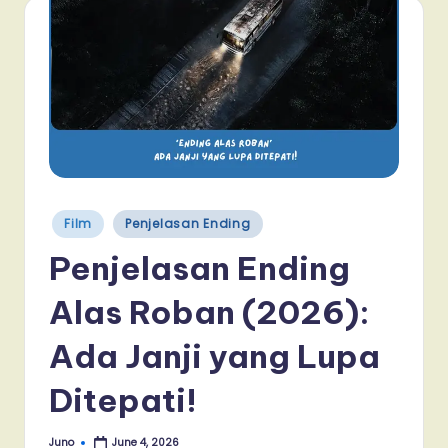
Posted
Film
Penjelasan Ending
in
Penjelasan Ending
Alas Roban (2026):
Ada Janji yang Lupa
Ditepati!
Juno
June 4, 2026
Posted