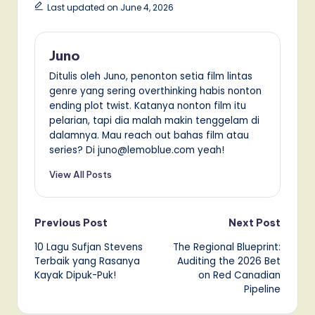
Last updated on June 4, 2026
Juno
Ditulis oleh Juno, penonton setia film lintas
genre yang sering overthinking habis nonton
ending plot twist. Katanya nonton film itu
pelarian, tapi dia malah makin tenggelam di
dalamnya. Mau reach out bahas film atau
series? Di juno@lemoblue.com yeah!
View All Posts
Post
Previous Post
Next Post
10 Lagu Sufjan Stevens
The Regional Blueprint:
navigation
Terbaik yang Rasanya
Auditing the 2026 Bet
Kayak Dipuk-Puk!
on Red Canadian
Pipeline