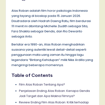
by
Alas Roban adalah film horor psikologis Indonesia
yang tayang di bioskop pada 15 Januari 2026.
Disutradarai oleh Hadrah Daeng Ratu, film berdurasi
111 menit ini dibintangi Michelle Ziudith sebagai Sita,
Fara Shakila sebagai Gendis, dan Rio Dewanto
sebagai Anto.
Berlatar era 1990-an, Alas Roban menghadirkan
suasana yang autentik lewat detail-detail seperti
penggunaan mata uang zaman itu hingga lagu
legendaris “Bintang Kehidupan” milik Nike Ardilla yang
mengiringi beberapa momennya.
Table of Contents
Film Alas Roban Tentang Apa?
Penjelasan Ending Alas Roban: Kenapa Gendis
Jadi Target dan Apa Makna Filmnya?
Review Ending Film Alas Roban: Kritik terhadap