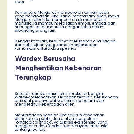
siber.
Sementara Margaret memperoleh kemampuan
yang berlawanan. Jika Daniel memahami alien, maka
Margaret diberi kemampuan untuk memahami
manusia. Ia mampu merasakan emosi, empati, dan
hubungan antar manusia dengan lebih dalam
dibanding orang lain.
Dengan kata lain, keduanya merupakan dua bagian
dari satu tujuan yang sama: menjembatani
komunikasi antara dua spesies.
Wardex Berusaha
Menghentikan Kebenaran
Terungkap
Setelah rahasia masa lalu mereka terbongkar,
Wardex melancarkan serangan terakhir. Perusahaan
tersebut percaya bahwa manusia belum siap
mengetahui keberadaan alien.
Menurut Noah Scanlon, jika seluruh kebenaran
diungkap ke publik, dunia akan mengalami
"ontological shock", yaitu krisis eksistensial yang
menghancurkan fondasi kepercayaan manusia
tentang realitas.