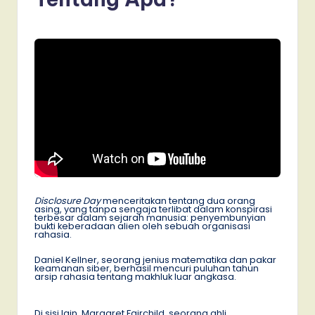
Disclosure Day
menceritakan tentang dua orang
asing, yang tanpa sengaja terlibat dalam konspirasi
terbesar dalam sejarah manusia: penyembunyian
bukti keberadaan alien oleh sebuah organisasi
rahasia.
Daniel Kellner, seorang jenius matematika dan pakar
keamanan siber, berhasil mencuri puluhan tahun
arsip rahasia tentang makhluk luar angkasa.
Di sisi lain, Margaret Fairchild, seorang ahli