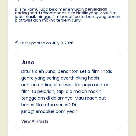
Di sini, kamu juga bisa menemukan
penjelasan
ending
serta rekomendasi film
Netflix
yang viral, film
jadul klasik, hingga film box office terbaru yang penuh
plot twist dan makna tersembunyi.
Last updated on July 9, 2026
Juno
Ditulis oleh Juno, penonton setia film lintas
genre yang sering overthinking habis
nonton ending plot twist. Katanya nonton
film itu pelarian, tapi dia malah makin
tenggelam di dalamnya. Mau reach out
bahas film atau series? Di
juno@lemoblue.com yeah!
View All Posts