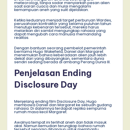
meteorologi, tanpa sadar menyiarkan pesan alien
saat siaran cuaca dan mulai mengalami
kemampuan aneh yang sulit dijelaskan.
Ketika keduanya menjadi target perburuan Wardex,
perusahaan kontraktor yang selama puluhan tahun
menutupi kebenaran tersebut, mereka harus
melarikan diri sambil mengungkap rahasia yang
dapat mengubah cara manusia memandang
realitas.
Dengan bantuan seorang pembelot pemerintah
bernama Hugo Wakefield, Daniel dan Margaret
menemukan bahwa keberadaan alien jauh lebih
dekat dari yang dibayangkan, sementara dunia
sendiri sedang berada di ambang Perang Dunia III.
Penjelasan Ending
Disclosure Day
Menjelang ending film Disclosure Day, Hugo
membawa Daniel dan Margaret ke sebuah gudang
rahasia. Di dalamnya terdapat replika sempurna
rumah masa kecil Margaret.
Awalnya tempat ini terlihat aneh dan tidak masuk
akal. Namun kemudian terungkap bahwa rumah
tersebut sengaja dibangun untuk membantu