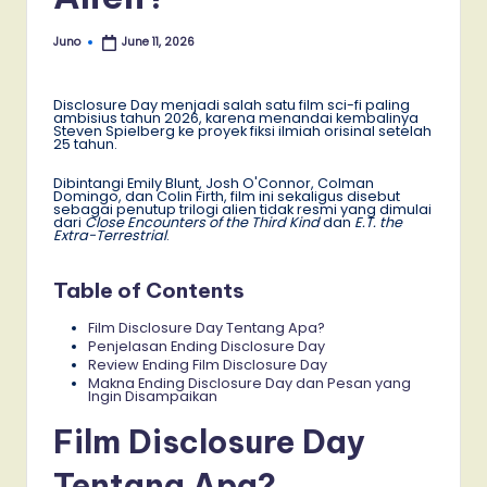
Juno
June 11, 2026
Posted
by
Disclosure Day menjadi salah satu film sci-fi paling
ambisius tahun 2026, karena menandai kembalinya
Steven Spielberg ke proyek fiksi ilmiah orisinal setelah
25 tahun.
Dibintangi Emily Blunt, Josh O'Connor, Colman
Domingo, dan Colin Firth, film ini sekaligus disebut
sebagai penutup trilogi alien tidak resmi yang dimulai
dari
Close Encounters of the Third Kind
dan
E.T. the
Extra-Terrestrial
.
Table of Contents
Film Disclosure Day Tentang Apa?
Penjelasan Ending Disclosure Day
Review Ending Film Disclosure Day
Makna Ending Disclosure Day dan Pesan yang
Ingin Disampaikan
Film Disclosure Day
Tentang Apa?