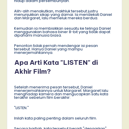
hidup dalam persembunyian.
Alih-alih menakutkan, makhluk tersebut justru
menunjukkan sikap yang damai. Ia mendekati Daniel
dan Margaret, lalu memeluk mereka berdua.
Kemudian ia membisikkan sesuatu ke telinga Daniel
menggunakan bahasa biner 8-bit yang tidak dapat
dipahami manusia biasa.
Penonton tidak pernah mendengar isi pesan
tersebut. Hanya Daniel yang mampu
menerjemahkannya.
Apa Arti Kata "LISTEN" di
Akhir Film?
Setelah menerima pesan tersebut, Daniel
menerjemahkannya untuk Margaret. Margaret lalu
menghadap kamera dan mengucapkan satu kata
terakhir sebelum film berakhir:
"LISTEN."
Inilah kata paling penting dalam seluruh film.
Secara harfiah, kata tersebut berarti "dengarkan".