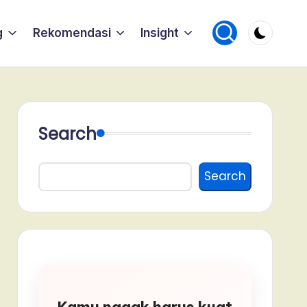
g
Rekomendasi
Insight
Search
Search
Kamu nggak harus kuat