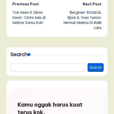
Post
Previous Post
Next Post
‘I’ve Seen It Olivia
‘Berghain’ ROSALÍA,
navigation
Dean’: Cinta Ada di
Björk & Yves Tumor:
Sekitar Kamu Kok!
Nemuin Makna Di Balik
Luka
Search
Search
Kamu nggak harus kuat
terus kok.