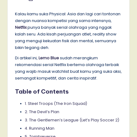
by
Kalau kamu suka Physical: Asia dan lagi cari tontonan
dengan nuansa kompetisi yang sama intensnya,
Netflix
punya banyak serial olahraga yang nggak
kalah seru. Ada kisah perjuangan atlet, reality show
yang menguji kekuatan fisik dan mental, semuanya
bikin tegang deh.
Di artikel ini,
Lemo Blue
sudah merangkum
rekomendasi serial Netflix bertema olahraga terbaik
yang wajib masuk watchlist buat kamu yang suka aksi,
semangat kompetitif, dan cerita inspiratif.
Table of Contents
1. Steel Troops (The Iron Squad)
2. The Devil’s Plan
3. The Gentlemen’s League (Let’s Play Soccer 2)
4. Running Man
5. Zombieverse