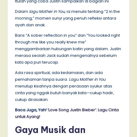
Itulah yang coba Justin sampaikan di bagian ini.
Dalam
lagu Mother in You,
ia menulis tentang “2 in the
morning,” momen sunyi yang penuh refleksi antara
ayah dan anak.
Baris “A sober reflection in you” dan “You looked right
through me like you really knew me”
menggambarkan hubungan batin yang dalam. Justin
merasa seolah Jack sudah mengenalnya sebelum
kata apa pun terucap.
Ada rasa spiritual, ada kedamaian, dan ada
pemahaman tanpa suara.
Lagu Mother in You
menutup kisahnya dengan perasaan syukur atas
cinta yang nggak butuh banyak kata—cukup hadir,
cukup dirasakan.
Baca Juga, Yah!
‘Love Song Justin Bieber’: Lagu Cinta
untuk Ayang!
Gaya Musik dan