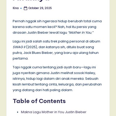
Kina
October 29, 2025
Posted
by
Pernah nggak sih ngerasa hidup berubah total cuma
karena satu momen kecil? Nah, hal itu persis yang
dirasain Justin Bieber lewat lagu
“Mother in You.”
Lagu ini jadi salah satu trek paling personal di album
SWAG II
(2025), dan katanya sih, ditulis buat sang
putra, Jack Blues Bieber, yang baru aja ulang tahun
pertama.
Tapi nggak cuma tentang jadi ayah baru—lagu ini
juga nyeritain gimana Justin melihat sosok Hailey,
istrinya, hidup lagi dalam diri anak mereka. Sebuah
kisah lembut tentang cinta, keluarga, dan perubahan
yang datang dari hati paling dalam.
Table of Contents
Makna Lagu Mother in You Justin Bieber