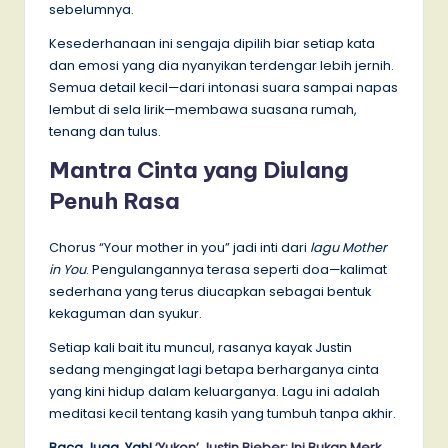
sebelumnya.
Kesederhanaan ini sengaja dipilih biar setiap kata
dan emosi yang dia nyanyikan terdengar lebih jernih.
Semua detail kecil—dari intonasi suara sampai napas
lembut di sela lirik—membawa suasana rumah,
tenang dan tulus.
Mantra Cinta yang Diulang
Penuh Rasa
Chorus “Your mother in you” jadi inti dari
lagu Mother
in You
. Pengulangannya terasa seperti doa—kalimat
sederhana yang terus diucapkan sebagai bentuk
kekaguman dan syukur.
Setiap kali bait itu muncul, rasanya kayak Justin
sedang mengingat lagi betapa berharganya cinta
yang kini hidup dalam keluarganya. Lagu ini adalah
meditasi kecil tentang kasih yang tumbuh tanpa akhir.
Baca Juga, Yah!
‘Yukon’ Justin Bieber: Ini Bukan Merk