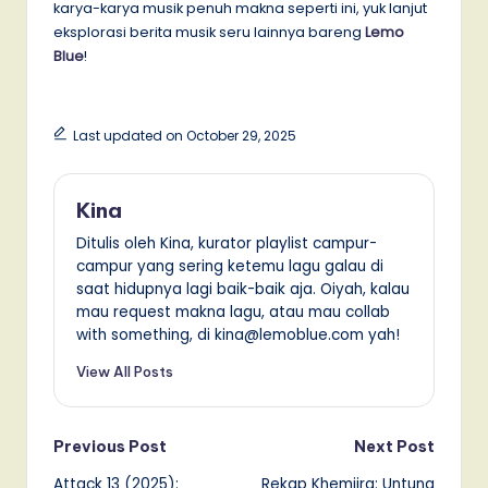
karya-karya musik penuh makna seperti ini, yuk lanjut
eksplorasi berita musik seru lainnya bareng
Lemo
Blue
!
Last updated on October 29, 2025
Kina
Ditulis oleh Kina, kurator playlist campur-
campur yang sering ketemu lagu galau di
saat hidupnya lagi baik-baik aja. Oiyah, kalau
mau request makna lagu, atau mau collab
with something, di kina@lemoblue.com yah!
View All Posts
Post
Previous Post
Next Post
Attack 13 (2025):
Rekap Khemjira: Untung