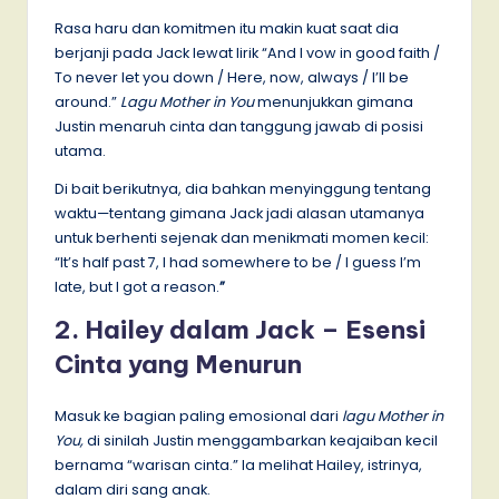
Rasa haru dan komitmen itu makin kuat saat dia
berjanji pada Jack lewat lirik “And I vow in good faith /
To never let you down / Here, now, always / I’ll be
around.”
Lagu Mother in You
menunjukkan gimana
Justin menaruh cinta dan tanggung jawab di posisi
utama.
Di bait berikutnya, dia bahkan menyinggung tentang
waktu—tentang gimana Jack jadi alasan utamanya
untuk berhenti sejenak dan menikmati momen kecil:
“It’s half past 7, I had somewhere to be / I guess I’m
late, but I got a reason.
”
2. Hailey dalam Jack – Esensi
Cinta yang Menurun
Masuk ke bagian paling emosional dari
lagu Mother in
You,
di sinilah Justin menggambarkan keajaiban kecil
bernama “warisan cinta.” Ia melihat Hailey, istrinya,
dalam diri sang anak.