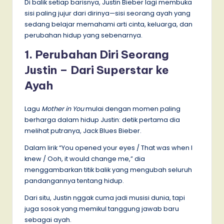
Di balik setiap barisnya, Justin Bieber lagi membuka
sisi paling jujur dari dirinya—sisi seorang ayah yang
sedang belajar memahami arti cinta, keluarga, dan
perubahan hidup yang sebenarnya.
1. Perubahan Diri Seorang
Justin – Dari Superstar ke
Ayah
Lagu
Mother in You
mulai dengan momen paling
berharga dalam hidup Justin: detik pertama dia
melihat putranya, Jack Blues Bieber.
Dalam lirik “You opened your eyes / That was when I
knew / Ooh, it would change me,” dia
menggambarkan titik balik yang mengubah seluruh
pandangannya tentang hidup.
Dari situ, Justin nggak cuma jadi musisi dunia, tapi
juga sosok yang memikul tanggung jawab baru
sebagai ayah.