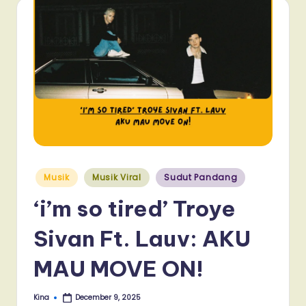
Posted
Musik
Musik Viral
Sudut Pandang
in
‘i’m so tired’ Troye
Sivan Ft. Lauv: AKU
MAU MOVE ON!
Kina
December 9, 2025
Posted