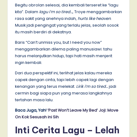
Begitu obrolan selesai, dia kembali terseret ke “lagu
kita”. Dalam
lagu i’m so tired…
, Troye menggambarkan
rasa sakit yang anehnya indah,
hurts like heaven
.
Musik jadi pengingat yang terlalu jelas, seolah sosok
itu masih berdiri di dekatnya.
Baris “Can’t unmiss you, but I need you now”
menggambarkan dilema paling manusiawi: tahu
harus melanjutkan hidup, tapi hati masih menjerit
ingin kembali.
Dari dua perspektif ini, terlihat jelas kalau mereka
capek dengan cinta, tapi lebih capek lagi dengan
kenangan yang terus melekat.
Lirik i’m so tired…
jadi
cermin bagi siapa pun yang merasa langkahnya
tertahan masa lalu.
Baca Juga, Yah!
‘Past Won’t Leave My Bed’ Joji: Move
On Kok Sesusah ini Sih
Inti Cerita Lagu – Lelah