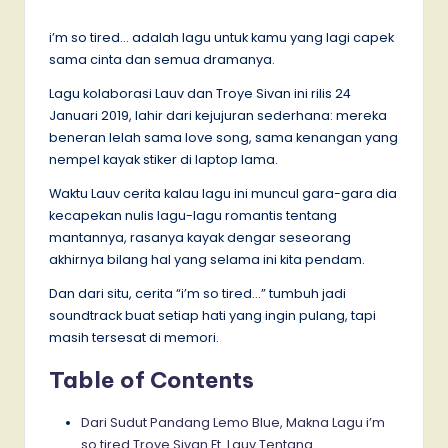
by
i’m so tired… adalah lagu untuk kamu yang lagi capek
sama cinta dan semua dramanya.
Lagu kolaborasi Lauv dan Troye Sivan ini rilis 24
Januari 2019, lahir dari kejujuran sederhana: mereka
beneran lelah sama love song, sama kenangan yang
nempel kayak stiker di laptop lama.
Waktu Lauv cerita kalau lagu ini muncul gara-gara dia
kecapekan nulis lagu-lagu romantis tentang
mantannya, rasanya kayak dengar seseorang
akhirnya bilang hal yang selama ini kita pendam.
Dan dari situ, cerita “i’m so tired…” tumbuh jadi
soundtrack buat setiap hati yang ingin pulang, tapi
masih tersesat di memori.
Table of Contents
Dari Sudut Pandang Lemo Blue, Makna Lagu i’m
so tired Troye Sivan Ft. Lauv Tentang…