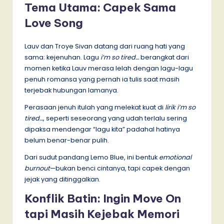
Tema Utama: Capek Sama
Love Song
Lauv dan Troye Sivan datang dari ruang hati yang
sama: kejenuhan. Lagu
i’m so tired…
berangkat dari
momen ketika Lauv merasa lelah dengan lagu-lagu
penuh romansa yang pernah ia tulis saat masih
terjebak hubungan lamanya.
Perasaan jenuh itulah yang melekat kuat di
lirik i’m so
tired…
, seperti seseorang yang udah terlalu sering
dipaksa mendengar “lagu kita” padahal hatinya
belum benar-benar pulih.
Dari sudut pandang Lemo Blue, ini bentuk
emotional
burnout
—bukan benci cintanya, tapi capek dengan
jejak yang ditinggalkan.
Konflik Batin: Ingin Move On
tapi Masih Kejebak Memori