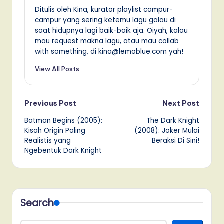
Ditulis oleh Kina, kurator playlist campur-
campur yang sering ketemu lagu galau di
saat hidupnya lagi baik-baik aja. Oiyah, kalau
mau request makna lagu, atau mau collab
with something, di kina@lemoblue.com yah!
View All Posts
Post
Previous Post
Next Post
Batman Begins (2005):
The Dark Knight
navigation
Kisah Origin Paling
(2008): Joker Mulai
Realistis yang
Beraksi Di Sini!
Ngebentuk Dark Knight
Search