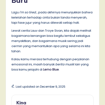
Baru
L
agu i’m so tired…
pada akhirnya menunjukkan bahwa
kelelahan terhadap cinta bukan tanda menyerah,
tapi fase jujur yang harus dilewati setiap hati.
Lewat cerita Lauv dan Troye Sivan, kita diajak melihat
bagaimana kenangan bisa begitu lembut sekaligus
menyakitkan, dan bagaimana musik sering jadi
cermin yang memantulkan apa yang selama ini kita
tahan.
Kalau kamu merasa terhubung dengan perjalanan
emosional ini, masih banyak
berita musik
lain yang
bisa kamu jelajahi di
Lemo Blue
.
Last updated on December 9, 2025
Kina