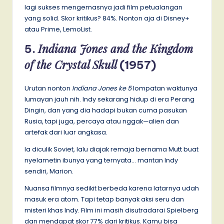
lagi sukses mengemasnya jadi film petualangan
yang solid. Skor kritikus? 84%. Nonton aja di Disney+
atau Prime, LemoList.
Indiana Jones and the Kingdom
5.
of the Crystal Skull
(1957)
Urutan nonton
Indiana Jones ke 5
lompatan waktunya
lumayan jauh nih. Indy sekarang hidup di era Perang
Dingin, dan yang dia hadapi bukan cuma pasukan
Rusia, tapi juga, percaya atau nggak—alien dan
artefak dari luar angkasa.
Ia diculik Soviet, lalu diajak remaja bernama Mutt buat
nyelametin ibunya yang ternyata… mantan Indy
sendiri, Marion.
Nuansa filmnya sedikit berbeda karena latarnya udah
masuk era atom. Tapi tetap banyak aksi seru dan
misteri khas Indy. Film ini masih disutradarai Spielberg
dan mendapat skor 77% dari kritikus. Kamu bisa