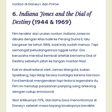
nonton di Disney+ dan Prime.
Indiana Jones and the Dial of
6.
Destiny
(1944 & 1969)
Film terakhir dari urutan nonton
Indiana Jones
ini
dibuka dengan kilas balik ke Perang Dunia II, lalu
bergeser ke tahun 1969, saat Indy sudah menua. Tapi
semangat petualangannya nggak luntur. Dia
berusaha merebut kembali artefak bernama Dial of
Destiny sebelum jatuh ke tangan mantan Nazi.
Kali ini disutradarai oleh James Mangold, bukan
Spielberg, tapi tetap terasa nostalgia karena Harrison
Ford kembali mengenakan topi fedora legendaris itu.
Film ini menutup perjalanan panjang sang arkeolog
dengan cukup emosional.
Skor kritikusnya 70%, dan kamu bisa menontonnya di
Disney+ setelah masa tayang bioskopnya berakhir.