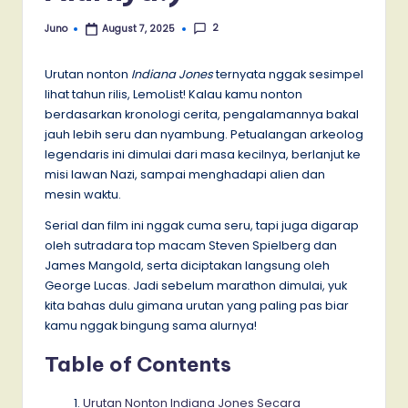
2
Juno
August 7, 2025
Posted
by
Urutan nonton
Indiana Jones
ternyata nggak sesimpel
lihat tahun rilis, LemoList! Kalau kamu nonton
berdasarkan kronologi cerita, pengalamannya bakal
jauh lebih seru dan nyambung. Petualangan arkeolog
legendaris ini dimulai dari masa kecilnya, berlanjut ke
misi lawan Nazi, sampai menghadapi alien dan
mesin waktu.
Serial dan film ini nggak cuma seru, tapi juga digarap
oleh sutradara top macam Steven Spielberg dan
James Mangold, serta diciptakan langsung oleh
George Lucas. Jadi sebelum marathon dimulai, yuk
kita bahas dulu gimana urutan yang paling pas biar
kamu nggak bingung sama alurnya!
Table of Contents
Urutan Nonton Indiana Jones Secara