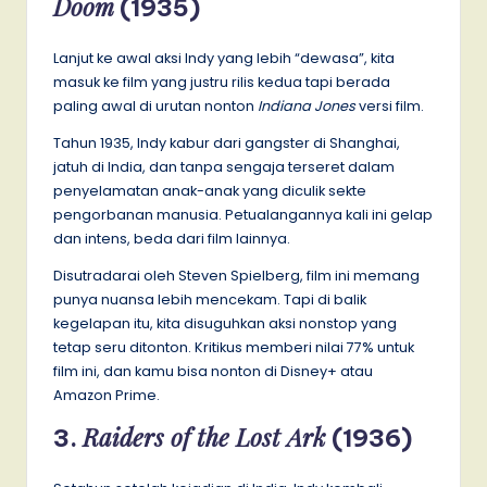
Doom
(1935)
Lanjut ke awal aksi Indy yang lebih “dewasa”, kita
masuk ke film yang justru rilis kedua tapi berada
paling awal di urutan nonton
Indiana Jones
versi film.
Tahun 1935, Indy kabur dari gangster di Shanghai,
jatuh di India, dan tanpa sengaja terseret dalam
penyelamatan anak-anak yang diculik sekte
pengorbanan manusia. Petualangannya kali ini gelap
dan intens, beda dari film lainnya.
Disutradarai oleh Steven Spielberg, film ini memang
punya nuansa lebih mencekam. Tapi di balik
kegelapan itu, kita disuguhkan aksi nonstop yang
tetap seru ditonton. Kritikus memberi nilai 77% untuk
film ini, dan kamu bisa nonton di Disney+ atau
Amazon Prime.
Raiders of the Lost Ark
3.
(1936)