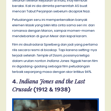
Setahun setelah kejadian di India, Indy kembali
beraksi. Kali ini dia diminta pemerintah AS buat
mencari Tabut Perjanjian sebelum dicaplok Nazi.
Petualangan seru ini memperkenalkan banyak
elemen klasik yang bikin kita cinta sama seri ini: dari
romansa dengan Marion, sampai momen-momen
mendebarkan di gurun Mesir dan kapal karam.
Film ini disutradarai Spielberg dan jadi yang pertama
rilis secara resmi di bioskop. Tapi karena setting-nya
terjadi setelah
Temple of Doom
, posisinya ketiga
dalam urutan nonton
Indiana Jones
. Nggak heran film
ini digadang-gadang sebagai film petualangan
terbaik sepanjang masa dengan skor kritikus 94%.
Indiana Jones and the Last
4.
Crusade
(1912 & 1938)