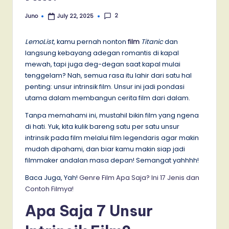
2
Juno
July 22, 2025
Posted
by
LemoList
, kamu pernah nonton
film
Titanic
dan
langsung kebayang adegan romantis di kapal
mewah, tapi juga deg-degan saat kapal mulai
tenggelam? Nah, semua rasa itu lahir dari satu hal
penting: unsur intrinsik film. Unsur ini jadi pondasi
utama dalam membangun cerita film dari dalam.
Tanpa memahami ini, mustahil bikin film yang ngena
di hati. Yuk, kita kulik bareng satu per satu unsur
intrinsik pada film melalui film legendaris agar makin
mudah dipahami, dan biar kamu makin siap jadi
filmmaker andalan masa depan! Semangat yahhhh!
Baca Juga, Yah!
Genre Film Apa Saja? Ini 17 Jenis dan
Contoh Filmya!
Apa Saja 7 Unsur