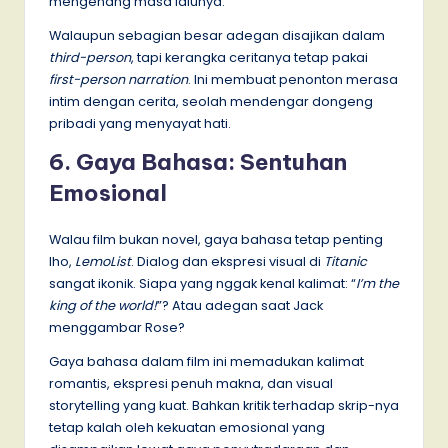
mengenang masa lalunya.
Walaupun sebagian besar adegan disajikan dalam
third-person
, tapi kerangka ceritanya tetap pakai
first-person narration
. Ini membuat penonton merasa
intim dengan cerita, seolah mendengar dongeng
pribadi yang menyayat hati.
6. Gaya Bahasa: Sentuhan
Emosional
Walau film bukan novel, gaya bahasa tetap penting
lho,
LemoList
. Dialog dan ekspresi visual di
Titanic
sangat ikonik. Siapa yang nggak kenal kalimat: “
I’m the
king of the world!
”? Atau adegan saat Jack
menggambar Rose?
Gaya bahasa dalam film ini memadukan kalimat
romantis, ekspresi penuh makna, dan visual
storytelling yang kuat. Bahkan kritik terhadap skrip-nya
tetap kalah oleh kekuatan emosional yang