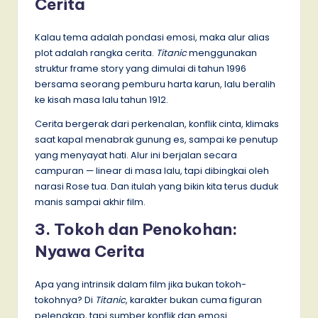
Cerita
Kalau tema adalah pondasi emosi, maka alur alias
plot adalah rangka cerita.
Titanic
menggunakan
struktur frame story yang dimulai di tahun 1996
bersama seorang pemburu harta karun, lalu beralih
ke kisah masa lalu tahun 1912.
Cerita bergerak dari perkenalan, konflik cinta, klimaks
saat kapal menabrak gunung es, sampai ke penutup
yang menyayat hati. Alur ini berjalan secara
campuran — linear di masa lalu, tapi dibingkai oleh
narasi Rose tua. Dan itulah yang bikin kita terus duduk
manis sampai akhir film.
3. Tokoh dan Penokohan:
Nyawa Cerita
Apa yang intrinsik dalam film jika bukan tokoh-
tokohnya? Di
Titanic
, karakter bukan cuma figuran
pelengkap, tapi sumber konflik dan emosi.