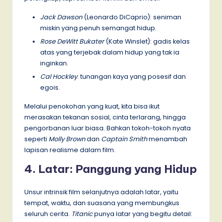
Jack Dawson
(Leonardo DiCaprio): seniman
miskin yang penuh semangat hidup.
Rose DeWitt Bukater
(Kate Winslet): gadis kelas
atas yang terjebak dalam hidup yang tak ia
inginkan.
Cal Hockley
: tunangan kaya yang posesif dan
egois.
Melalui penokohan yang kuat, kita bisa ikut
merasakan tekanan sosial, cinta terlarang, hingga
pengorbanan luar biasa. Bahkan tokoh-tokoh nyata
seperti
Molly Brown
dan
Captain Smith
menambah
lapisan realisme dalam film.
4. Latar: Panggung yang Hidup
Unsur intrinsik film selanjutnya adalah latar, yaitu
tempat, waktu, dan suasana yang membungkus
seluruh cerita.
Titanic
punya latar yang begitu detail: