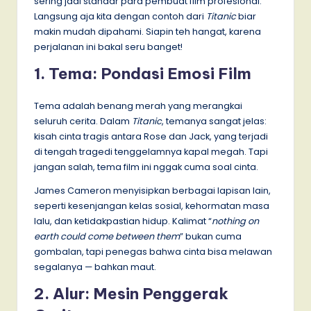
sering jadi standar para pembuat film profesional.
Langsung aja kita dengan contoh dari
Titanic
biar
makin mudah dipahami. Siapin teh hangat, karena
perjalanan ini bakal seru banget!
1. Tema: Pondasi Emosi Film
Tema adalah benang merah yang merangkai
seluruh cerita. Dalam
Titanic
, temanya sangat jelas:
kisah cinta tragis antara Rose dan Jack, yang terjadi
di tengah tragedi tenggelamnya kapal megah. Tapi
jangan salah, tema film ini nggak cuma soal cinta.
James Cameron menyisipkan berbagai lapisan lain,
seperti kesenjangan kelas sosial, kehormatan masa
lalu, dan ketidakpastian hidup. Kalimat “
nothing on
earth could come between them
” bukan cuma
gombalan, tapi penegas bahwa cinta bisa melawan
segalanya — bahkan maut.
2. Alur: Mesin Penggerak