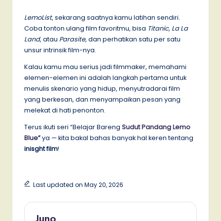
LemoList
, sekarang saatnya kamu latihan sendiri.
Coba tonton ulang film favoritmu, bisa
Titanic
,
La La
Land
, atau
Parasite
, dan perhatikan satu per satu
unsur intrinsik film-nya.
Kalau kamu mau serius jadi filmmaker, memahami
elemen-elemen ini adalah langkah pertama untuk
menulis skenario yang hidup, menyutradarai film
yang berkesan, dan menyampaikan pesan yang
melekat di hati penonton.
Terus ikuti seri “Belajar Bareng
Sudut Pandang Lemo
Blue
”
ya — kita bakal bahas banyak hal keren tentang
inisght film
!
Last updated on May 20, 2026
Juno