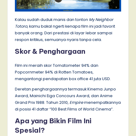
Kalau sudah duduk manis dan tonton
My Neighbor
Totoro
, kamu bakal ngerti kenapa film ini jadi favorit
banyak orang. Dari prestasi di layar lebar sampai
respon kritikus, semuanya nyaris tanpa cela.
Skor & Penghargaan
Film ini meraih skor Tomatometer 94% dan
Popcornmeter 94% di Rotten Tomatoes,
mengantongi pendapatan box office 41 juta USD.
Deretan penghargaannya termasuk Kinema Junpo
Award, Mainichi Eiga Concours Award, dan Anime
Grand Prix 1988. Tahun 2010,
Empire
menempatkannya
di posisi 41 daftar “100 Best Films of World Cinema”.
Apa yang Bikin Film Ini
Spesial?