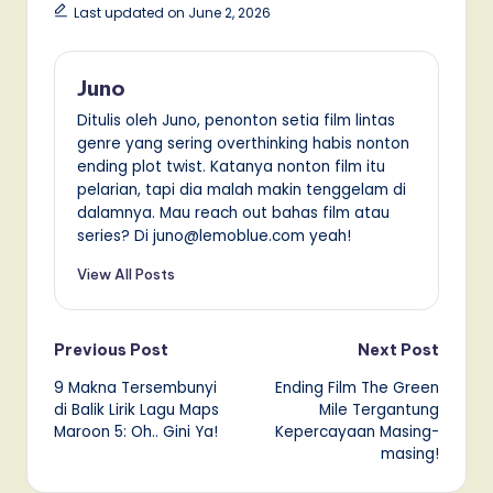
Last updated on June 2, 2026
Juno
Ditulis oleh Juno, penonton setia film lintas
genre yang sering overthinking habis nonton
ending plot twist. Katanya nonton film itu
pelarian, tapi dia malah makin tenggelam di
dalamnya. Mau reach out bahas film atau
series? Di juno@lemoblue.com yeah!
View All Posts
Post
Previous Post
Next Post
9 Makna Tersembunyi
Ending Film The Green
navigation
di Balik Lirik Lagu Maps
Mile Tergantung
Maroon 5: Oh.. Gini Ya!
Kepercayaan Masing-
masing!