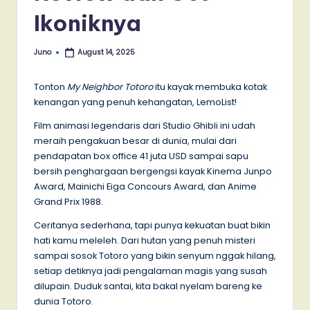
Ikoniknya
Juno
August 14, 2025
Posted
by
Tonton
My Neighbor Totoro
itu kayak membuka kotak
kenangan yang penuh kehangatan, LemoList!
Film animasi legendaris dari Studio Ghibli ini udah
meraih pengakuan besar di dunia, mulai dari
pendapatan box office 41 juta USD sampai sapu
bersih penghargaan bergengsi kayak Kinema Junpo
Award, Mainichi Eiga Concours Award, dan Anime
Grand Prix 1988.
Ceritanya sederhana, tapi punya kekuatan buat bikin
hati kamu meleleh. Dari hutan yang penuh misteri
sampai sosok Totoro yang bikin senyum nggak hilang,
setiap detiknya jadi pengalaman magis yang susah
dilupain. Duduk santai, kita bakal nyelam bareng ke
dunia Totoro.