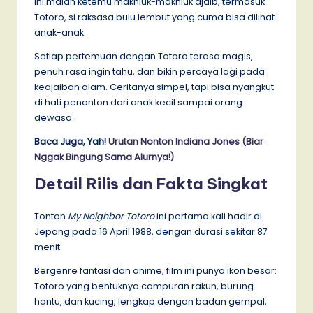
ini malah ketemu makhluk-makhluk ajaib, termasuk
Totoro, si raksasa bulu lembut yang cuma bisa dilihat
anak-anak.
Setiap pertemuan dengan Totoro terasa magis,
penuh rasa ingin tahu, dan bikin percaya lagi pada
keajaiban alam. Ceritanya simpel, tapi bisa nyangkut
di hati penonton dari anak kecil sampai orang
dewasa.
Baca Juga, Yah!
Urutan Nonton Indiana Jones (Biar
Nggak Bingung Sama Alurnya!)
Detail Rilis dan Fakta Singkat
Tonton
My Neighbor Totoro
ini pertama kali hadir di
Jepang pada 16 April 1988, dengan durasi sekitar 87
menit.
Bergenre fantasi dan anime, film ini punya ikon besar:
Totoro yang bentuknya campuran rakun, burung
hantu, dan kucing, lengkap dengan badan gempal,