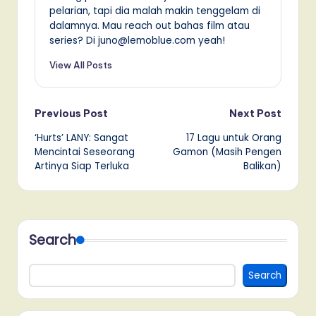
pelarian, tapi dia malah makin tenggelam di
dalamnya. Mau reach out bahas film atau
series? Di juno@lemoblue.com yeah!
View All Posts
Post
Previous Post
Next Post
‘Hurts’ LANY: Sangat
17 Lagu untuk Orang
navigation
Mencintai Seseorang
Gamon (Masih Pengen
Artinya Siap Terluka
Balikan)
Search
Search