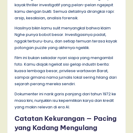
kayak thriller investigatif yang pelan-pelan ngejepit
kamu dengan bukti. Semua detailnya dirangkai rapi:
arsip, kesaksian, analisis forensik.
Hasilnya bikin kamu sulit menyangkal bahwa klaim
Nghe punya bobot besar. Investigasinya padat,
nggak terburu-buru, dan setiap temuan terasa kayak
potongan puzzle yang akhirnya ngeklik.
Film ini bukan sekadar nyari siapa yang mengambil
foto. Kamu diajak ngeliat sisi gelap industri berita:
kuasa lembaga besar, privilese wartawan Barat,
sampai gimana nama jurnalis lokal sering hilang dari
sejarah perang mereka sendiri.
Dokumenter ini narik garis panjang dari tahun 1972 ke
masa kini, nunjukkin isu kepemilikan karya dan kredit
yang makin relevan di era AI.
Catatan Kekurangan — Pacing
yang Kadang Mengulang