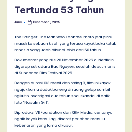
Tertunda 53 Tahun
Juno
December 1, 2025
Posted
by
The Stringer: The Man Who Took the Photo jadi pintu
masuk ke sebuah kisah yang terasa kayak buka kotak
rahasia yang udah dikunci lebih dari 50 tahun.
Dokumenter yang rilis 28 November 2025 di Netflix ini
digarap sutradara Bao Nguyen, setelah debut manis
di Sundance Film Festival 2025.
Dengan durasi 103 menit dan rating R, film ini kayak
ngajak kamu duduk bareng di ruang gelap sambil
ngikutin investigasi dua tahun soal skandal di balik
foto “Napalm Girl”.
Diproduksi VII Foundation dan XRM Media, ceritanya
ngalir kayak kamu lagi diseret perlahan menuju
kebenaran yang lama dikubur.