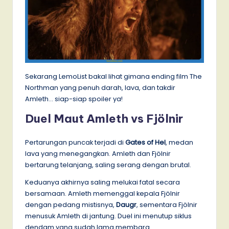
Sekarang LemoList bakal lihat gimana ending film The
Northman yang penuh darah, lava, dan takdir
Amleth… siap-siap spoiler ya!
Duel Maut Amleth vs Fjölnir
Pertarungan puncak terjadi di
Gates of Hel
, medan
lava yang menegangkan. Amleth dan Fjölnir
bertarung telanjang, saling serang dengan brutal.
Keduanya akhirnya saling melukai fatal secara
bersamaan. Amleth memenggal kepala Fjölnir
dengan pedang mistisnya,
Daugr
, sementara Fjölnir
menusuk Amleth di jantung. Duel ini menutup siklus
dendam yang sudah lama membara.