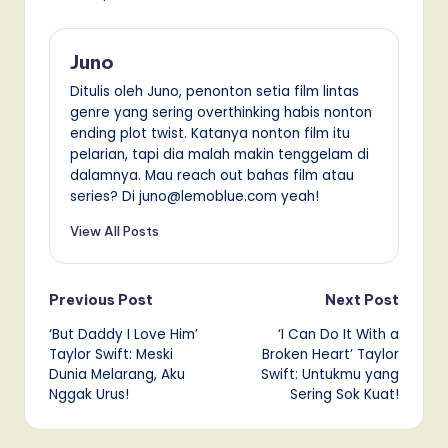
Juno
Ditulis oleh Juno, penonton setia film lintas
genre yang sering overthinking habis nonton
ending plot twist. Katanya nonton film itu
pelarian, tapi dia malah makin tenggelam di
dalamnya. Mau reach out bahas film atau
series? Di juno@lemoblue.com yeah!
View All Posts
Post
Previous Post
Next Post
‘But Daddy I Love Him’
‘I Can Do It With a
navigation
Taylor Swift: Meski
Broken Heart’ Taylor
Dunia Melarang, Aku
Swift: Untukmu yang
Nggak Urus!
Sering Sok Kuat!