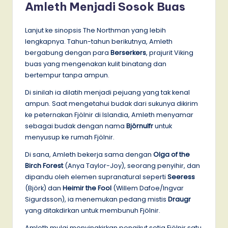
Amleth Menjadi Sosok Buas
Lanjut ke sinopsis The Northman yang lebih
lengkapnya. Tahun-tahun berikutnya, Amleth
bergabung dengan para
Berserkers
, prajurit Viking
buas yang mengenakan kulit binatang dan
bertempur tanpa ampun.
Di sinilah ia dilatih menjadi pejuang yang tak kenal
ampun. Saat mengetahui budak dari sukunya dikirim
ke peternakan Fjölnir di Islandia, Amleth menyamar
sebagai budak dengan nama
Björnulfr
untuk
menyusup ke rumah Fjölnir.
Di sana, Amleth bekerja sama dengan
Olga of the
Birch Forest
(Anya Taylor-Joy), seorang penyihir, dan
dipandu oleh elemen supranatural seperti
Seeress
(Björk) dan
Heimir the Fool
(Willem Dafoe/Ingvar
Sigurdsson), ia menemukan pedang mistis
Draugr
yang ditakdirkan untuk membunuh Fjölnir.
Amleth mulai menyingkirkan pengikut setia Fjölnir satu