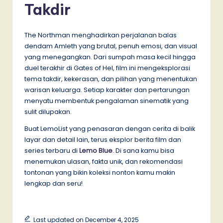
Takdir
The Northman menghadirkan perjalanan balas
dendam Amleth yang brutal, penuh emosi, dan visual
yang menegangkan. Dari sumpah masa kecil hingga
duel terakhir di Gates of Hel, film ini mengeksplorasi
tema takdir, kekerasan, dan pilihan yang menentukan
warisan keluarga. Setiap karakter dan pertarungan
menyatu membentuk pengalaman sinematik yang
sulit dilupakan.
Buat LemoList yang penasaran dengan cerita di balik
layar dan detail lain, terus eksplor berita film dan
series terbaru di
Lemo Blue
. Di sana kamu bisa
menemukan ulasan, fakta unik, dan rekomendasi
tontonan yang bikin koleksi nonton kamu makin
lengkap dan seru!
Last updated on December 4, 2025