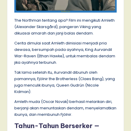
The Northman tentang apa? Film ini mengikuti Amleth
(Alexander Skarsgård), pangeran Viking yang
dikuasai amarah dan janji balas dendam.
Cerita dimulai saat Amleth diinisiasi menjadi pria
dewasa, bersumpah pada ayahnya, King Aurvandil
War-Raven (Ethan Hawke), untuk membalas dendam
jika ayahnya terbunuh.
Tak lama setelah itu, Aurvandil dibunuh oleh
pamannya, Fjölnir the Brotherless (Claes Bang), yang
juga menculik ibunya, Queen Gudrún (Nicole
Kidman).
Amleth muda (Oscar Novak) berhasil melarikan diri,
berjanji akan menuntaskan dendam, menyelamatkan
ibunya, dan membunuh Fjölnir.
Tahun-Tahun Berserker —