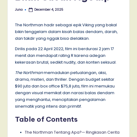
Juno
December 4, 2025
Posted
by
The Northman hadir sebagai epik Viking yang bakal
bikin tenggelam dalam kisah balas dendam, darah,
dan takdir yang nggak bisa dielakkan.
Dirilis pada 22 April 2022, film ini berdurasi 2 jam 17
menit dan mendapat rating R karena adegan
kekerasan brutal, sedikit nudity, dan konten seksual.
The Northman
memadukan petualangan, aksi,
drama, misteri, dan thriller. Dengan budget sekitar
$90 juta dan box office $75,8 juta, film ini memukau
dengan visual memikat dan narasi balas dendam
yang menghantui, menciptakan pengalaman
sinematik yang intens dan primitif.
Table of Contents
The Northman Tentang Apa?— Ringkasan Cerita