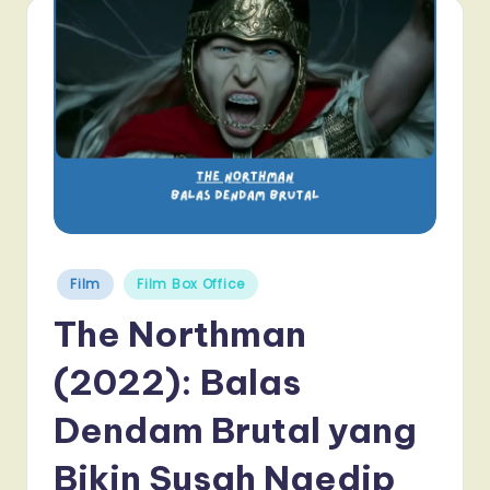
Posted
Film
Film Box Office
in
The Northman
(2022): Balas
Dendam Brutal yang
Bikin Susah Ngedip