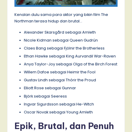
Kenalan dulu sama para aktor yang bikin film The
Northman terasa hidup dan brutal…
Alexander Skarsgård sebagai Amleth
Nicole Kidman sebagai Queen Gudrún
Claes Bang sebagai Fjölnir the Brotherless
Ethan Hawke sebagai King Aurvandil War-Raven
Anya Taylor-Joy sebagai Olga of the Birch Forest
Willem Dafoe sebagai Heimir the Fool
Gustav Lindh sebagai Thórir the Proud
Elliott Rose sebagai Gunnar
Björk sebagai Seeress
Ingvar Sigurdsson sebagai He-Witch
Oscar Novak sebagai Young Amleth
Epik, Brutal, dan Penuh