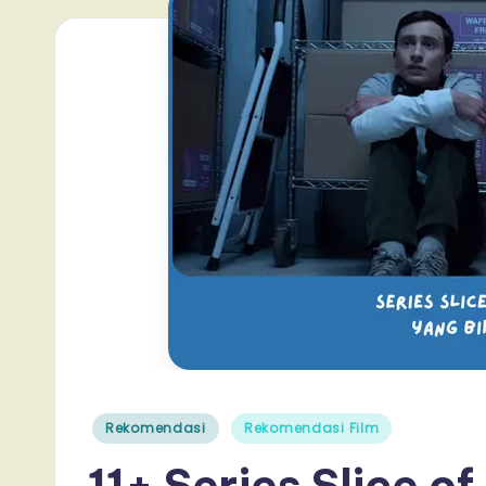
Posted
Rekomendasi
Rekomendasi Film
in
11+ Series Slice of