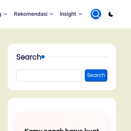
g
Rekomendasi
Insight
Search
Search
Kamu nggak harus kuat