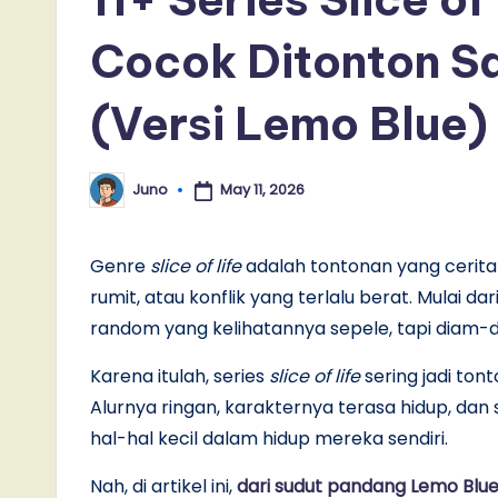
Cocok Ditonton S
(Versi Lemo Blue)
May 11, 2026
Juno
Posted
by
Genre
slice of life
adalah tontonan yang ceritan
rumit, atau konflik yang terlalu berat. Mulai d
random yang kelihatannya sepele, tapi diam-d
Karena itulah, series
slice of life
sering jadi ton
Alurnya ringan, karakternya terasa hidup, d
hal-hal kecil dalam hidup mereka sendiri.
Nah, di artikel ini,
dari sudut pandang Lemo Blu