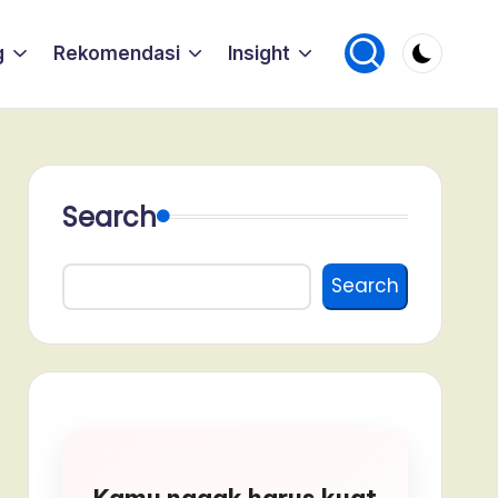
g
Rekomendasi
Insight
Search
Search
Kamu nggak harus kuat