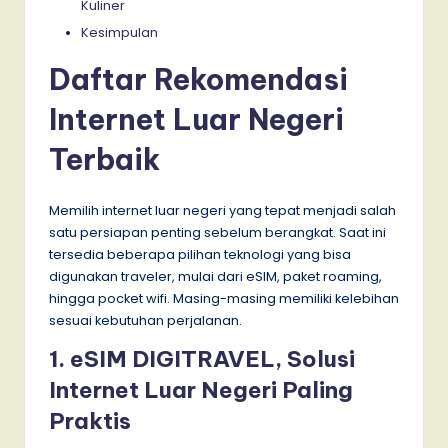
Kuliner
Kesimpulan
Daftar Rekomendasi
Internet Luar Negeri
Terbaik
Memilih internet luar negeri yang tepat menjadi salah
satu persiapan penting sebelum berangkat. Saat ini
tersedia beberapa pilihan teknologi yang bisa
digunakan traveler, mulai dari eSIM, paket roaming,
hingga pocket wifi. Masing-masing memiliki kelebihan
sesuai kebutuhan perjalanan.
1. eSIM DIGITRAVEL, Solusi
Internet Luar Negeri Paling
Praktis