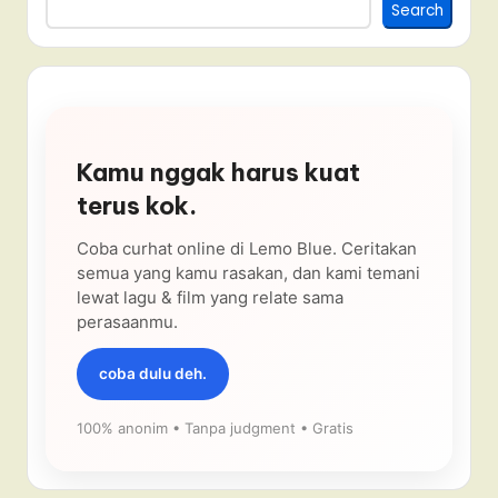
Search
Kamu nggak harus kuat
terus kok.
Coba curhat online di Lemo Blue. Ceritakan
semua yang kamu rasakan, dan kami temani
lewat lagu & film yang relate sama
perasaanmu.
coba dulu deh.
100% anonim • Tanpa judgment • Gratis