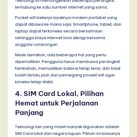
Teknologi ini memungkinkan beberapa perangkat
terhubung ke satu sumber internet yang sama.
Pocket wifi bekerja layaknya modem portabel yang
dapat dibawa ke mana saja. Smartphone, tablet, dan
laptop dapat terkoneksi secara bersamaan
sehingga biaya internet bisa dibagi bersama
anggota rombongan.
Meski demikian, ada beberapa hal yang perlu
diperhatikan. Pengguna harus membawa perangkat
tambahan, memastikan baterai tetap terisi, dan tidak
boleh terlalu jauh dari pemegang pocket wifi agar
koneksi tetap stabil.
4. SIM Card Lokal, Pilihan
Hemat untuk Perjalanan
Panjang
Teknologi lain yang masih banyak digunakan adalah
SIM Card lokal dari negara tujuan. Pilihan ini biasanya