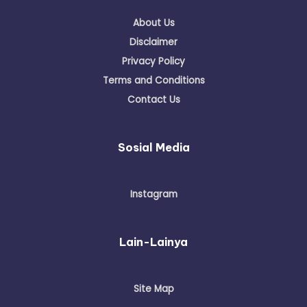
About Us
Disclaimer
Privacy Policy
Terms and Conditions
Contact Us
Sosial Media
Instagram
Lain-Lainya
Site Map