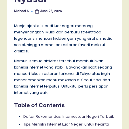
Michael S.
June 23, 2026
Posted
by
Menjelajahi kuliner di luar negeri memang
menyenangkan. Mulai dari berburu street food
legendaris, mencari hidden gem yang viral di media
sosial, hingga memesan restoran favorit melalui
aplikasi.
Namun, semua aktivitas tersebut membutuhkan
koneksi internet yang stabil. Bayangkan saat sedang
mencari lokasi restoran terkenal di Tokyo atau ingin
menerjemahkan menu makanan di Seoul, tiba-tiba
koneksi internet terputus. Untuk itu, perlu persiapan
internet yang baik.
Table of Contents
Daftar Rekomendasi Internet Luar Negeri Terbaik
Tips Memilih Internet Luar Negeri untuk Pecinta