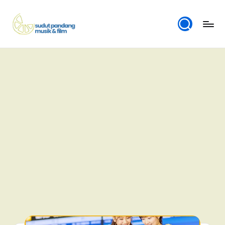
Skip
to
L
Sudut
content
Pandang
e
Musik
m
&
Film
o
B
lu
e