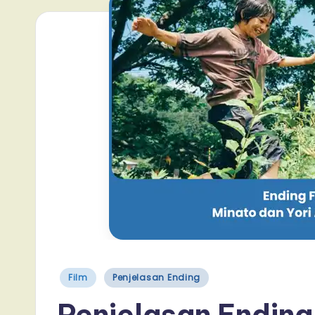
Posted
Film
Penjelasan Ending
in
Penjelasan Ending