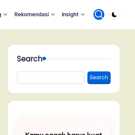
g
Rekomendasi
Insight
Search
Search
Kamu nggak harus kuat