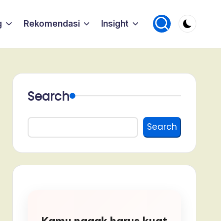
g
Rekomendasi
Insight
Search
Search
Kamu nggak harus kuat