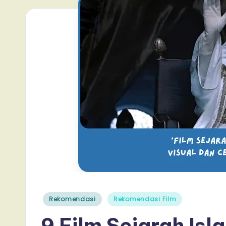
Posted
Rekomendasi
Rekomendasi Film
in
9 Film Sejarah Is