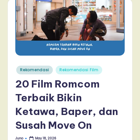
Posted
Rekomendasi
Rekomendasi Film
in
20 Film Romcom
Terbaik Bikin
Ketawa, Baper, dan
Susah Move On
Juno
May 18, 2026
Posted