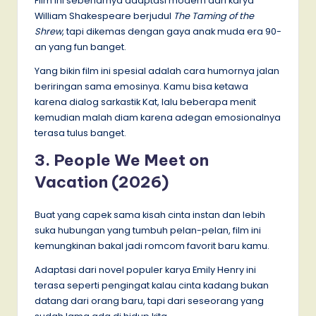
Film ini sebenarnya adaptasi modern dari karya
William Shakespeare berjudul
The Taming of the
Shrew
, tapi dikemas dengan gaya anak muda era 90-
an yang fun banget.
Yang bikin film ini spesial adalah cara humornya jalan
beriringan sama emosinya. Kamu bisa ketawa
karena dialog sarkastik Kat, lalu beberapa menit
kemudian malah diam karena adegan emosionalnya
terasa tulus banget.
3. People We Meet on
Vacation (2026)
Buat yang capek sama kisah cinta instan dan lebih
suka hubungan yang tumbuh pelan-pelan, film ini
kemungkinan bakal jadi romcom favorit baru kamu.
Adaptasi dari novel populer karya Emily Henry ini
terasa seperti pengingat kalau cinta kadang bukan
datang dari orang baru, tapi dari seseorang yang