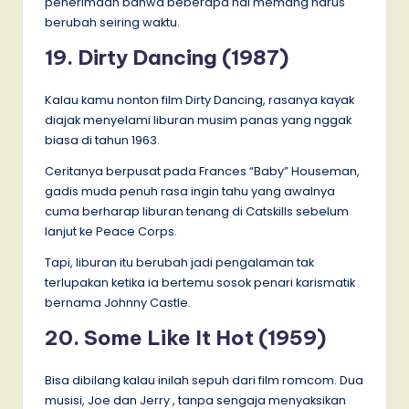
penerimaan bahwa beberapa hal memang harus
berubah seiring waktu.
19. Dirty Dancing (1987)
Kalau kamu nonton film Dirty Dancing, rasanya kayak
diajak menyelami liburan musim panas yang nggak
biasa di tahun 1963.
Ceritanya berpusat pada Frances “Baby” Houseman,
gadis muda penuh rasa ingin tahu yang awalnya
cuma berharap liburan tenang di Catskills sebelum
lanjut ke Peace Corps.
Tapi, liburan itu berubah jadi pengalaman tak
terlupakan ketika ia bertemu sosok penari karismatik
bernama Johnny Castle.
20. Some Like It Hot (1959)
Bisa dibilang kalau inilah sepuh dari film romcom. Dua
musisi, Joe dan Jerry , tanpa sengaja menyaksikan