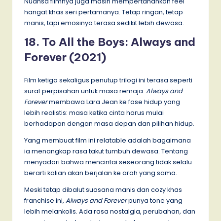
Nuansa filmnya juga masih mempertahankan feel
hangat khas seri pertamanya. Tetap ringan, tetap
manis, tapi emosinya terasa sedikit lebih dewasa.
18. To All the Boys: Always and
Forever (2021)
Film ketiga sekaligus penutup trilogi ini terasa seperti
surat perpisahan untuk masa remaja.
Always and
Forever
membawa Lara Jean ke fase hidup yang
lebih realistis: masa ketika cinta harus mulai
berhadapan dengan masa depan dan pilihan hidup.
Yang membuat film ini relatable adalah bagaimana
ia menangkap rasa takut tumbuh dewasa. Tentang
menyadari bahwa mencintai seseorang tidak selalu
berarti kalian akan berjalan ke arah yang sama.
Meski tetap dibalut suasana manis dan cozy khas
franchise ini,
Always and Forever
punya tone yang
lebih melankolis. Ada rasa nostalgia, perubahan, dan