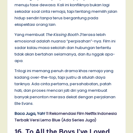
menuju fase dewasa. Kali ini konfliknya bukan lagi
sekadar soal cinta remaja, tapi tentang memilih jalan
hidup sendiri tanpa terus bergantung pada
ekspektasi orang lain.
Yang membuat
The Kissing Booth 3
terasa lebih
emosional adalah nuansa “perpisahan”-nya. Film ini
sadar kalau masa sekolah dan hubungan tertentu
tidak akan bertahan selamanya, dan itu nggak apa-
apa.
Trilogi ini memang penuh drama khas remaja yang
kadang over-the-top, tapi justru di situlah daya
tariknya. Ada cinta pertama, persahabatan, patah
hati, dan proses mencari jati diri yang membuat
banyak penonton merasa dekat dengan perjalanan
Elle Evans.
Baca Juga, Yah!
11 Rekomendasi Film Netflix Indonesia
Terbaik Versi Lemo Blue (Ada Series Juga)
16. To All the Boys I’ve Loved