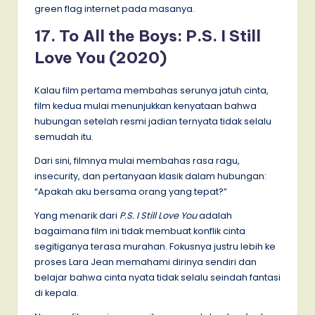
green flag internet pada masanya.
17. To All the Boys: P.S. I Still
Love You (2020)
Kalau film pertama membahas serunya jatuh cinta,
film kedua mulai menunjukkan kenyataan bahwa
hubungan setelah resmi jadian ternyata tidak selalu
semudah itu.
Dari sini, filmnya mulai membahas rasa ragu,
insecurity, dan pertanyaan klasik dalam hubungan:
“Apakah aku bersama orang yang tepat?”
Yang menarik dari
P.S. I Still Love You
adalah
bagaimana film ini tidak membuat konflik cinta
segitiganya terasa murahan. Fokusnya justru lebih ke
proses Lara Jean memahami dirinya sendiri dan
belajar bahwa cinta nyata tidak selalu seindah fantasi
di kepala.