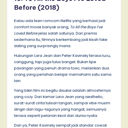
Before (2018)
Kalau ada teen romcom Netflix yang berhasil jadi
comfort movie banyak orang,
To All the Boys I’ve
Loved Before
jelas salah satunya. Dari premis
sederhana itu, filmnya berkembang jadi kisah fake
dating yang surprisingly manis.
Hubungan Lara Jean dan Peter Kavinsky terasa lucu,
canggung, tapi juga tulus banget. Bukan tipe
pasangan yang penuh drama toxic, melainkan dua
orang yang perlahan belajar memahami satu sama
lain.
Yang bikin film ini begitu disukai adalah atmosfernya
yang cozy. Dari kamar Lara Jean yang aesthetic,
surat-surat cinta tulisan tangan, sampai vibe musim
dingin dan lagu-lagunya yang hangat, semuanya
terasa seperti pelarian kecil dari dunia nyata.
Dan ya, Peter Kavinsky sempat jadi standar cowok