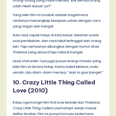
orang-orang yang mulai merasa “kok semua orang
udah nikah duluan ya?”
Yang bikin film ini lovable adalah bagaimana
ceritanya menangkap kesepian urban dengan cara
yang ringan dan hangat.
Ada rasa capek hidup di kota besar, tekanan sosial
soal pernikahan, dan rasa takut tertinggal dari orang
lain. Tapi semuanya dibungkus dengan humor khas
Thailand yang absurd tapi natural banget.
Lead character-nya juga punya energi chaotic yang
bikin film ini terasa hidup. Kamu bakal ketawa, malu
sendiri, lalu diam-diam merasa, “anjir ini gue banget.”
10. Crazy Little Thing Called
Love (2010)
Kalau ngomongin film first love terbaik dari Thailand,
Crazy Little Thing Called Love
hampir selalu masuk
daftar teratas. Film ini punya formula sederhana: