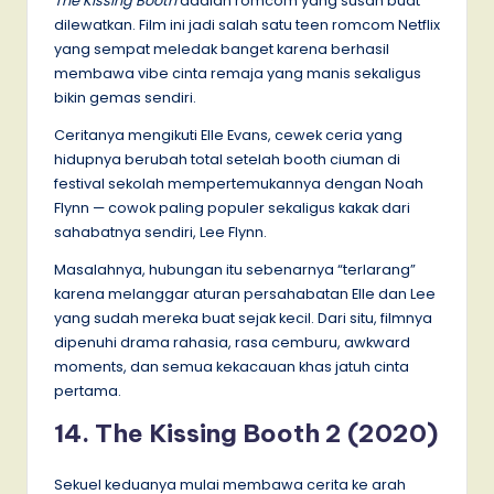
The Kissing Booth
adalah romcom yang susah buat
dilewatkan. Film ini jadi salah satu teen romcom Netflix
yang sempat meledak banget karena berhasil
membawa vibe cinta remaja yang manis sekaligus
bikin gemas sendiri.
Ceritanya mengikuti Elle Evans, cewek ceria yang
hidupnya berubah total setelah booth ciuman di
festival sekolah mempertemukannya dengan Noah
Flynn — cowok paling populer sekaligus kakak dari
sahabatnya sendiri, Lee Flynn.
Masalahnya, hubungan itu sebenarnya “terlarang”
karena melanggar aturan persahabatan Elle dan Lee
yang sudah mereka buat sejak kecil. Dari situ, filmnya
dipenuhi drama rahasia, rasa cemburu, awkward
moments, dan semua kekacauan khas jatuh cinta
pertama.
14. The Kissing Booth 2 (2020)
Sekuel keduanya mulai membawa cerita ke arah