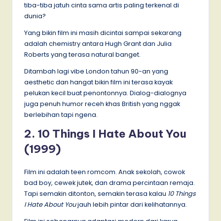
tiba-tiba jatuh cinta sama artis paling terkenal di
dunia?
Yang bikin film ini masih dicintai sampai sekarang
adalah chemistry antara Hugh Grant dan Julia
Roberts yang terasa natural banget.
Ditambah lagi vibe London tahun 90-an yang
aesthetic dan hangat bikin film ini terasa kayak
pelukan kecil buat penontonnya. Dialog-dialognya
juga penuh humor receh khas British yang nggak
berlebihan tapi ngena.
2. 10 Things I Hate About You
(1999)
Film ini adalah teen romcom. Anak sekolah, cowok
bad boy, cewek jutek, dan drama percintaan remaja.
Tapi semakin ditonton, semakin terasa kalau
10 Things
I Hate About You
jauh lebih pintar dari kelihatannya.