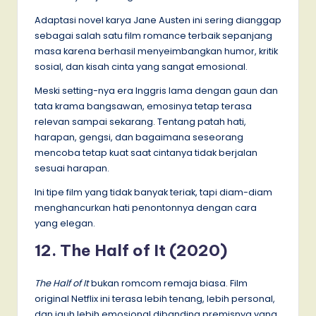
Adaptasi novel karya Jane Austen ini sering dianggap
sebagai salah satu film romance terbaik sepanjang
masa karena berhasil menyeimbangkan humor, kritik
sosial, dan kisah cinta yang sangat emosional.
Meski setting-nya era Inggris lama dengan gaun dan
tata krama bangsawan, emosinya tetap terasa
relevan sampai sekarang. Tentang patah hati,
harapan, gengsi, dan bagaimana seseorang
mencoba tetap kuat saat cintanya tidak berjalan
sesuai harapan.
Ini tipe film yang tidak banyak teriak, tapi diam-diam
menghancurkan hati penontonnya dengan cara
yang elegan.
12. The Half of It (2020)
The Half of It
bukan romcom remaja biasa. Film
original Netflix ini terasa lebih tenang, lebih personal,
dan jauh lebih emosional dibanding premisnya yang