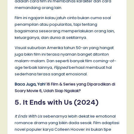
adalah cara film ini membahas karakter dan cara
memandang orang lain.
Film ini ngajarin kalau jatuh cinta bukan cuma soal
penampilan atau popularitas, tapi tentang
bagaimana seseorang memperlakukan orang lain,
keluarganya, dan dunia di sekitarnya.
Visual suburban Amerika tahun 50-an yang hangat
juga bikin film ini terasa nyaman banget ditonton
malam-malam. Dan seperti banyak film coming-of-
age terbaik lainnya,
Flipped
berhasil membuat hal
sederhana terasa sangat emosional.
Baca Juga, Yah!
16 Film & Series yang Diparodikan di
Scary Movie 6, Udah Siap Ngakak?
5. It Ends with Us (2024)
It Ends With Us
sebenarnya lebih dekat ke emotional
romance drama yang bikin dada sesak. Film adaptasi
novel populer karya Colleen Hoover ini bukan tipe