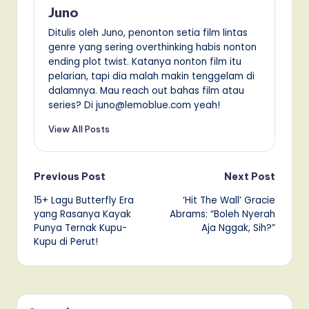
Juno
Ditulis oleh Juno, penonton setia film lintas
genre yang sering overthinking habis nonton
ending plot twist. Katanya nonton film itu
pelarian, tapi dia malah makin tenggelam di
dalamnya. Mau reach out bahas film atau
series? Di juno@lemoblue.com yeah!
View All Posts
Post
Previous Post
Next Post
15+ Lagu Butterfly Era
‘Hit The Wall’ Gracie
navigation
yang Rasanya Kayak
Abrams: “Boleh Nyerah
Punya Ternak Kupu-
Aja Nggak, Sih?”
Kupu di Perut!