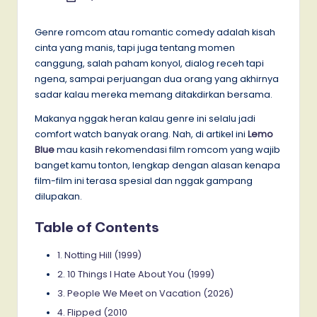
by
Genre romcom atau romantic comedy adalah kisah
cinta yang manis, tapi juga tentang momen
canggung, salah paham konyol, dialog receh tapi
ngena, sampai perjuangan dua orang yang akhirnya
sadar kalau mereka memang ditakdirkan bersama.
Makanya nggak heran kalau genre ini selalu jadi
comfort watch banyak orang. Nah, di artikel ini
Lemo
Blue
mau kasih rekomendasi film romcom yang wajib
banget kamu tonton, lengkap dengan alasan kenapa
film-film ini terasa spesial dan nggak gampang
dilupakan.
Table of Contents
1. Notting Hill (1999)
2. 10 Things I Hate About You (1999)
3. People We Meet on Vacation (2026)
4. Flipped (2010