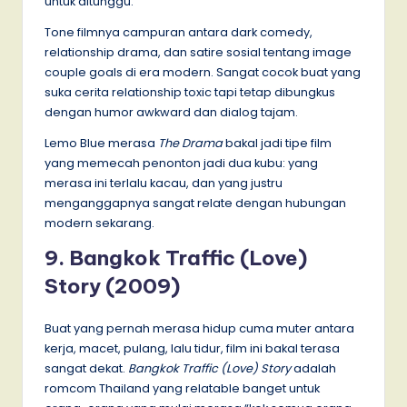
untuk ditunggu.
Tone filmnya campuran antara dark comedy,
relationship drama, dan satire sosial tentang image
couple goals di era modern. Sangat cocok buat yang
suka cerita relationship toxic tapi tetap dibungkus
dengan humor awkward dan dialog tajam.
Lemo Blue merasa
The Drama
bakal jadi tipe film
yang memecah penonton jadi dua kubu: yang
merasa ini terlalu kacau, dan yang justru
menganggapnya sangat relate dengan hubungan
modern sekarang.
9. Bangkok Traffic (Love)
Story (2009)
Buat yang pernah merasa hidup cuma muter antara
kerja, macet, pulang, lalu tidur, film ini bakal terasa
sangat dekat.
Bangkok Traffic (Love) Story
adalah
romcom Thailand yang relatable banget untuk