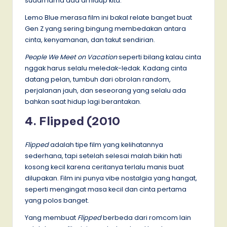
sudah lama ada di hidup kita.
Lemo Blue merasa film ini bakal relate banget buat
Gen Z yang sering bingung membedakan antara
cinta, kenyamanan, dan takut sendirian.
People We Meet on Vacation
seperti bilang kalau cinta
nggak harus selalu meledak-ledak. Kadang cinta
datang pelan, tumbuh dari obrolan random,
perjalanan jauh, dan seseorang yang selalu ada
bahkan saat hidup lagi berantakan.
4. Flipped (2010
Flipped
adalah tipe film yang kelihatannya
sederhana, tapi setelah selesai malah bikin hati
kosong kecil karena ceritanya terlalu manis buat
dilupakan. Film ini punya vibe nostalgia yang hangat,
seperti mengingat masa kecil dan cinta pertama
yang polos banget.
Yang membuat
Flipped
berbeda dari romcom lain