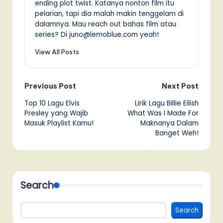
ending plot twist. Katanya nonton film itu
pelarian, tapi dia malah makin tenggelam di
dalamnya. Mau reach out bahas film atau
series? Di juno@lemoblue.com yeah!
View All Posts
Post
Previous Post
Next Post
Top 10 Lagu Elvis
Lirik Lagu Billie Eilish
navigation
Presley yang Wajib
What Was I Made For
Masuk Playlist Kamu!
Maknanya Dalam
Banget Weh!
Search
Search