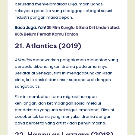
berusaha menyelamatkan Okja, makhluk hasil
rekayasa genetika yang dianggap sebagai solusi
industri pangan masa depan.
Baca Juga, Yah!
35 Film Kungfu & Bela Diri Underrated,
80% Belum Pernah Kamu Tonton
21. Atlantics (2019)
Atlantics
menawarkan pengalaman menonton yang
berbeda dibandingkan drama pada umumnya.
Berlatar di Senegal, film ini menggabungkan kisah
cinta, kritik sosial, dan unsur supranatural dengan
sangat puitis.
Film in membahas tema migrasi, harapan,
kehilangan, dan ketimpangan sosial melalui
pendekatan yang unik sekaligus emosional. Film ini
cocok untuk kamu yang menyukai drama dengan
gaya bercerita yang artistik dan penuh makna.
22. Happy as Lazzaro (2018)