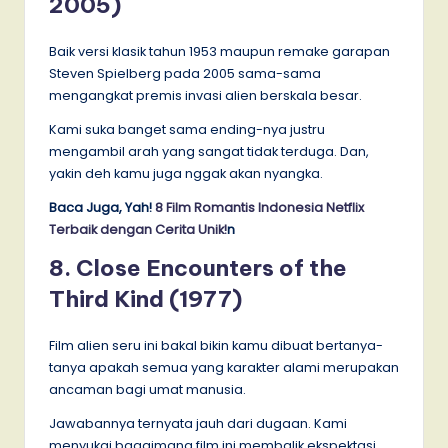
2005)
Baik versi klasik tahun 1953 maupun remake garapan
Steven Spielberg pada 2005 sama-sama
mengangkat premis invasi alien berskala besar.
Kami suka banget sama ending-nya justru
mengambil arah yang sangat tidak terduga. Dan,
yakin deh kamu juga nggak akan nyangka.
Baca Juga, Yah!
8 Film Romantis Indonesia Netflix
Terbaik dengan Cerita Unik!
n
8. Close Encounters of the
Third Kind (1977)
Film alien seru ini bakal bikin kamu dibuat bertanya-
tanya apakah semua yang karakter alami merupakan
ancaman bagi umat manusia.
Jawabannya ternyata jauh dari dugaan. Kami
menyukai bagaimana film ini membalik ekspektasi