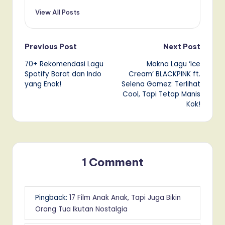
View All Posts
Post
Previous Post
Next Post
70+ Rekomendasi Lagu
Makna Lagu ‘Ice
navigation
Spotify Barat dan Indo
Cream’ BLACKPINK ft.
yang Enak!
Selena Gomez: Terlihat
Cool, Tapi Tetap Manis
Kok!
1 Comment
Pingback:
17 Film Anak Anak, Tapi Juga Bikin
Orang Tua Ikutan Nostalgia