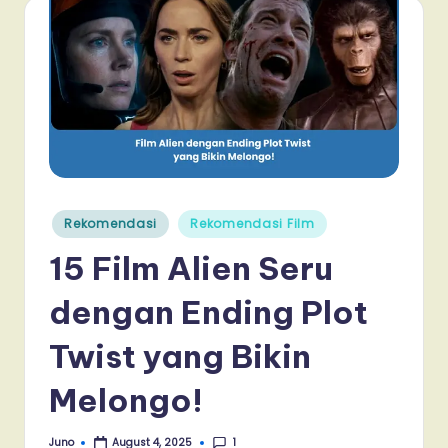
Posted
Rekomendasi
Rekomendasi Film
in
15 Film Alien Seru
dengan Ending Plot
Twist yang Bikin
Melongo!
1
Juno
August 4, 2025
Posted