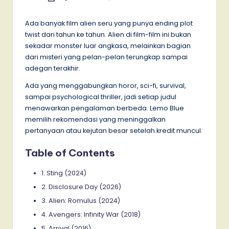
by
Ada banyak film alien seru yang punya ending plot
twist dari tahun ke tahun. Alien di film-film ini bukan
sekadar monster luar angkasa, melainkan bagian
dari misteri yang pelan-pelan terungkap sampai
adegan terakhir.
Ada yang menggabungkan horor, sci-fi, survival,
sampai psychological thriller, jadi setiap judul
menawarkan pengalaman berbeda. Lemo Blue
memilih rekomendasi yang meninggalkan
pertanyaan atau kejutan besar setelah kredit muncul.
Table of Contents
1. Sting (2024)
2. Disclosure Day (2026)
3. Alien: Romulus (2024)
4. Avengers: Infinity War (2018)
5. Arrival (2016)