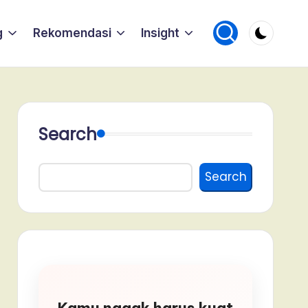
g
Rekomendasi
Insight
Search
Search
Kamu nggak harus kuat